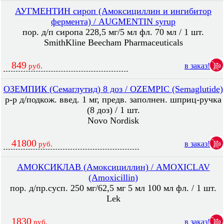
АУГМЕНТИН сироп (Амоксициллин и ингибитор
фермента) / AUGMENTIN syrup
пор. д/п сиропа 228,5 мг/5 мл фл. 70 мл / 1 шт.
SmithKline Beecham Pharmaceuticals
849
в заказ!
руб.
ОЗЕМПИК (Семаглутид) 8 доз / OZEMPIC (Semaglutide)
р-р д/подкож. введ. 1 мг, предв. заполнен. шприц-ручка
(8 доз) / 1 шт.
Novo Nordisk
41800
в заказ!
руб.
АМОКСИКЛАВ (Амоксициллин) / AMOXICLAV
(Amoxicillin)
пор. д/пр.сусп. 250 мг/62,5 мг 5 мл 100 мл фл. / 1 шт.
Lek
1830
в заказ!
руб.