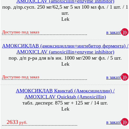
AMOXICLAV (amoxicillin+enzyme inhibitor)
пор. д/пр.сусп. 250 мг/62,5 мг 5 мл 100 мл фл. / 1 шт. / 1
шт.
Lek
Доступно под заказ
в заказ!
АМОКСИКЛАВ (амоксициллин+ингибитор фермента) /
AMOXICLAV (amoxicillin+enzyme inhibitor)
пор. д/п р-ра для в/в ин. 1000 мг/200 мг фл. / 5 шт.
Lek
Доступно под заказ
в заказ!
АМОКСИКЛАВ Квиктаб (Амоксициллин) /
AMOXICLAV Quicktab (Amoxicillin)
табл. дисперг. 875 мг + 125 мг / 14 шт.
Lek
2633
в заказ!
руб.