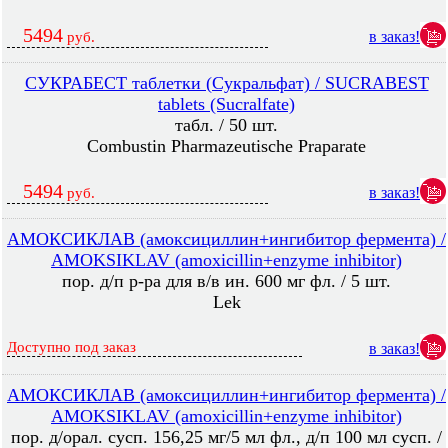
5494
в заказ!
руб.
СУКРАБЕСТ таблетки (Сукральфат) / SUCRABEST
tablets (Sucralfate)
табл. / 50 шт.
Combustin Pharmazeutische Praparate
5494
в заказ!
руб.
АМОКСИКЛАВ (амоксициллин+ингибитор фермента) /
AMOKSIKLAV (amoxicillin+enzyme inhibitor)
пор. д/п р-ра для в/в ин. 600 мг фл. / 5 шт.
Lek
Доступно под заказ
в заказ!
АМОКСИКЛАВ (амоксициллин+ингибитор фермента) /
AMOKSIKLAV (amoxicillin+enzyme inhibitor)
пор. д/орал. сусп. 156,25 мг/5 мл фл., д/п 100 мл сусп. /