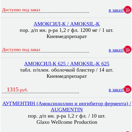
Доступно под заказ
в заказ!
АМОКСИЛ-К / AMOKSIL-K
пор. д/п ин. р-ра 1,2 г фл. 1200 мг / 1 шт.
Киевмедпрепарат
Доступно под заказ
в заказ!
АМОКСИЛ-К 625 / AMOKSIL-K 625
табл. п/плен. оболочкой блистер / 14 шт.
Киевмедпрепарат
1315
в заказ!
руб.
АУГМЕНТИН (Амоксициллин и ингибитор фермента) /
AUGMENTIN
пор. д/п ин. р-ра 1,2 г фл. / 10 шт.
Glaxo Wellcome Production