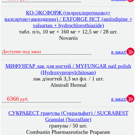
КО-ЭКСФОРЖ (гидрохлоротиазид+
валсартан+амлодипин) / EXFORGE HCT (amlodipine +
valsartan + hydrochlorothiazide)
табл. п/о, 10 мг + 160 мг + 12,5 мг / 28 шт.
Novartis
Доступно под заказ
в заказ!
МИФУНГАР лак для ногтей / MYFUNGAR nail polish
(Hydroxypropylchitosan)
лак д/ногтей 3,3 мл фл. / 1 шт.
Almirall Hermal
6366
в заказ!
руб.
СУКРАБЕСТ гранулы (Сукральфат) / SUCRABEST
Granulat (Sucralfate)
гранулы / 50 шт.
Combustin Pharmazeutische Praparate