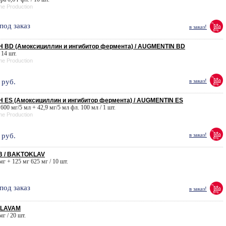
me Production
под заказ
в заказ!
 BD (Амоксициллин и ингибитор фермента) / AUGMENTIN BD
 14 шт.
me Production
руб.
в заказ!
ES (Амоксициллин и ингибитор фермента) / AUGMENTIN ES
. 600 мг/5 мл + 42,9 мг/5 мл фл. 100 мл / 1 шт.
me Production
руб.
в заказ!
 / BAKTOKLAV
 мг + 125 мг 625 мг / 10 шт.
под заказ
в заказ!
KLAVAM
мг / 20 шт.