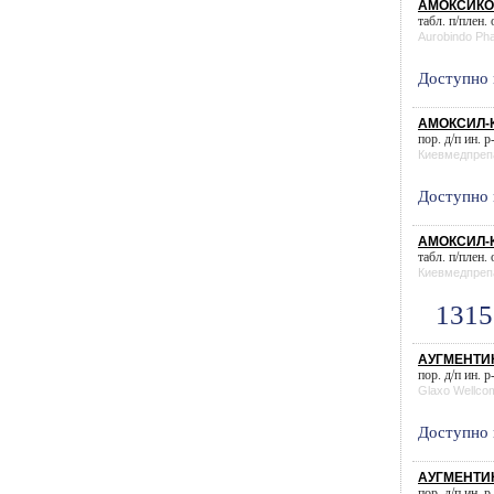
АМОКСИКО
табл. п/плен.
Aurobindo Ph
Доступно 
АМОКСИЛ-К
пор. д/п ин. р
Киевмедпреп
Доступно 
АМОКСИЛ-К 
табл. п/плен.
Киевмедпреп
1315
АУГМЕНТИН
пор. д/п ин. р
Glaxo Wellco
Доступно 
АУГМЕНТИН
пор. д/п ин. р