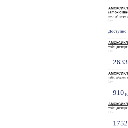
АМОКСИКЛА
(amoxicillin
пор. д/п р-ра 
Lek
Доступно 
АМОКСИКЛАВ
табл. дисперг
Lek
2633
АМОКСИКЛА
табл. п/плен.
Lek
910
р
АМОКСИКЛАВ
табл. дисперг
Lek
1752