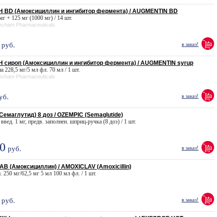
 BD (Амоксициллин и ингибитор фермента) / AUGMENTIN BD
 мг + 125 мг (1000 мг) / 14 шт.
eecham Pharmaceuticals
руб.
в заказ!
сироп (Амоксициллин и ингибитор фермента) / AUGMENTIN syrup
па 228,5 мг/5 мл фл. 70 мл / 1 шт.
eecham Pharmaceuticals
уб.
в заказ!
емаглутид) 8 доз / OZEMPIC (Semaglutide)
 введ. 1 мг, предв. заполнен. шприц-ручка (8 доз) / 1 шт.
0
руб.
в заказ!
 (Амоксициллин) / AMOXICLAV (Amoxicillin)
п. 250 мг/62,5 мг 5 мл 100 мл фл. / 1 шт.
руб.
в заказ!