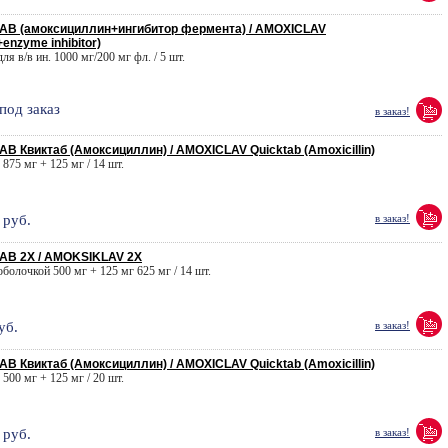
В (амоксициллин+ингибитор фермента) / AMOXICLAV
+enzyme inhibitor)
для в/в ин. 1000 мг/200 мг фл. / 5 шт.
под заказ
в заказ!
 Квиктаб (Амоксициллин) / AMOXICLAV Quicktab (Amoxicillin)
. 875 мг + 125 мг / 14 шт.
руб.
в заказ!
В 2X / AMOKSIKLAV 2X
 оболочкой 500 мг + 125 мг 625 мг / 14 шт.
уб.
в заказ!
 Квиктаб (Амоксициллин) / AMOXICLAV Quicktab (Amoxicillin)
. 500 мг + 125 мг / 20 шт.
руб.
в заказ!