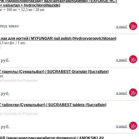
Ж (гидрохлоротиазид+ валсартан+амлодипин) / EXFORGE HCT
+ valsartan + hydrochlorothiazide)
мг + 160 мг + 12,5 мг / 28 шт.
под заказ
в заказ!
ак для ногтей / MYFUNGAR nail polish (Hydroxypropylchitosan)
,3 мл фл. / 1 шт.
l
руб.
в заказ!
гранулы (Сукральфат) / SUCRABEST Granulat (Sucralfate)
шт.
armazeutische Praparate
руб.
в заказ!
таблетки (Сукральфат) / SUCRABEST tablets (Sucralfate)
armazeutische Praparate
руб.
в заказ!
В (амоксициллин+ингибитор фермента) / AMOKSIKLAV