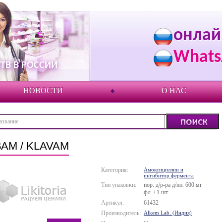
онлай
Whats
ТВ В РОССИИ
НОВОСТИ
О НАС
АМ / KLAVAM
Категория:
Амоксициллин и
ингибитор фермента
Тип упаковки:
пор. д/р-ра д/ин. 600 мг
фл. / 1 шт.
Артикул:
61432
Производитель:
Alkem Lab. (Индия)