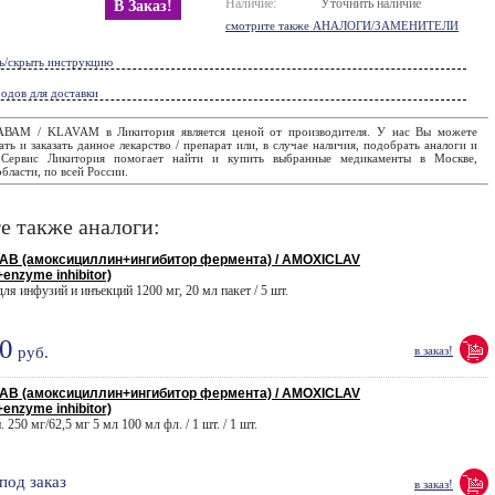
Наличие:
Уточнить наличие
В Заказ!
смотрите также АНАЛОГИ/ЗАМЕНИТЕЛИ
ь/скрыть инструкцию
одов для доставки
АВАМ / KLAVAM в Ликитория является ценой от производителя. У нас Вы можете
ать и заказать данное лекарство / препарат или, в случае наличия, подобрать аналоги и
. Сервис Ликитория помогает найти и купить выбранные медикаменты в Москве,
бласти, по всей России.
е также аналоги:
В (амоксициллин+ингибитор фермента) / AMOXICLAV
+enzyme inhibitor)
 для инфузий и инъекций 1200 мг, 20 мл пакет / 5 шт.
0
руб.
в заказ!
В (амоксициллин+ингибитор фермента) / AMOXICLAV
+enzyme inhibitor)
. 250 мг/62,5 мг 5 мл 100 мл фл. / 1 шт. / 1 шт.
под заказ
в заказ!