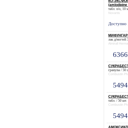
КО-ЭКСФОР
(amlodipine 
табл. п/о, 10 
Novartis
Доступно 
МИФУНГАР л
лак д/ногтей 3
Almirall Herma
6366
СУКРАБЕСТ 
гранулы / 50 
Combustin Ph
5494
СУКРАБЕСТ 
табл. / 50 шт.
Combustin Ph
5494
АМОКСИКЛА