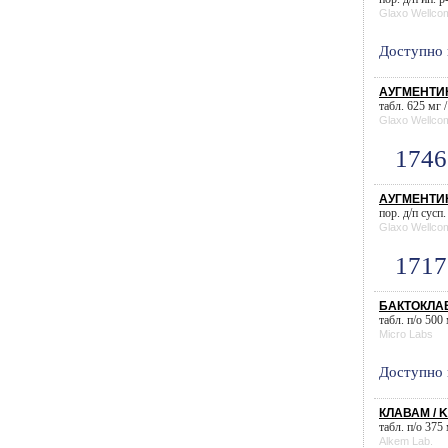
Glaxo Wellco
Доступно 
АУГМЕНТИН
табл. 625 мг /
Glaxo Wellco
1746
АУГМЕНТИН 
пор. д/п сусп
Glaxo Wellco
1717
БАКТОКЛАВ
табл. п/о 500
Micro Labs
Доступно 
КЛАВАМ / 
табл. п/о 375 
Alkem Lab.