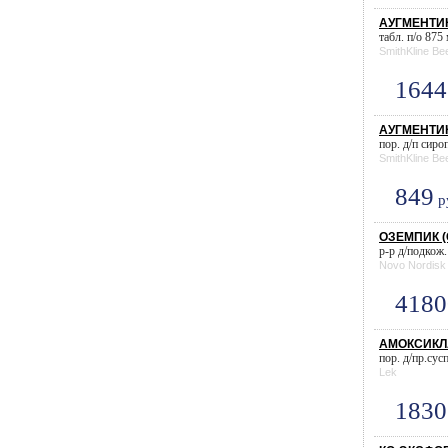
АУГМЕНТИН
табл. п/о 875
SmithKline B
1644
АУГМЕНТИН 
пор. д/п сиро
SmithKline B
849
р
ОЗЕМПИК (С
р-р д/подкож.
Novo Nordisk
4180
АМОКСИКЛАВ
пор. д/пр.сус
Lek
1830