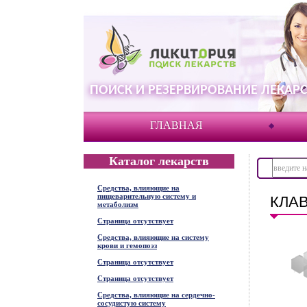
ПОИСК И РЕЗЕРВИРОВАНИЕ ЛЕКАРС
ГЛАВНАЯ
Каталог лекарств
Средства, влияющие на
пищеварительную систему и
КЛАВ
метаболизм
Страница отсутствует
Средства, влияющие на систему
крови и гемопоэз
Страница отсутствует
Страница отсутствует
Средства, влияющие на сердечно-
сосудистую систему