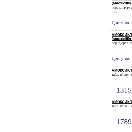
(amoxicillin
пор. д/п р-ра 
Lek
Доступно 
АМОКСИКЛА
(amoxicillin
пор. д/орал. с
Lek
Доступно 
АМОКСИКЛА
табл. п/плен.
Lek
1315
АМОКСИКЛА
табл. п/плен.
Lek
1789