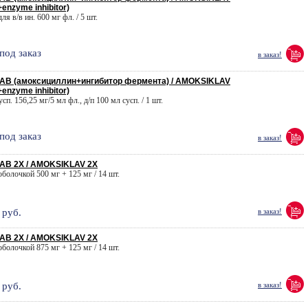
+enzyme inhibitor)
для в/в ин. 600 мг фл. / 5 шт.
под заказ
в заказ!
В (амоксициллин+ингибитор фермента) / AMOKSIKLAV
+enzyme inhibitor)
усп. 156,25 мг/5 мл фл., д/п 100 мл сусп. / 1 шт.
под заказ
в заказ!
В 2X / AMOKSIKLAV 2X
 оболочкой 500 мг + 125 мг / 14 шт.
руб.
в заказ!
В 2X / AMOKSIKLAV 2X
 оболочкой 875 мг + 125 мг / 14 шт.
руб.
в заказ!