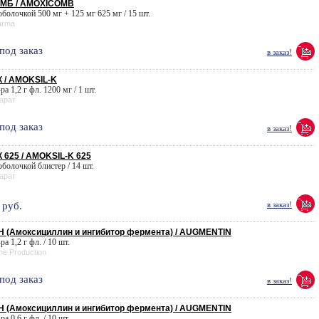
МБ / AMOXICOMB
 оболочкой 500 мг + 125 мг 625 мг / 15 шт.
arma
под заказ
в заказ!
 / AMOKSIL-K
-ра 1,2 г фл. 1200 мг / 1 шт.
арат
под заказ
в заказ!
625 / AMOKSIL-K 625
 оболочкой блистер / 14 шт.
арат
руб.
в заказ!
 (Амоксициллин и ингибитор фермента) / AUGMENTIN
-ра 1,2 г фл. / 10 шт.
me Production
под заказ
в заказ!
 (Амоксициллин и ингибитор фермента) / AUGMENTIN
-ра 0,6 г фл. / 10 шт.