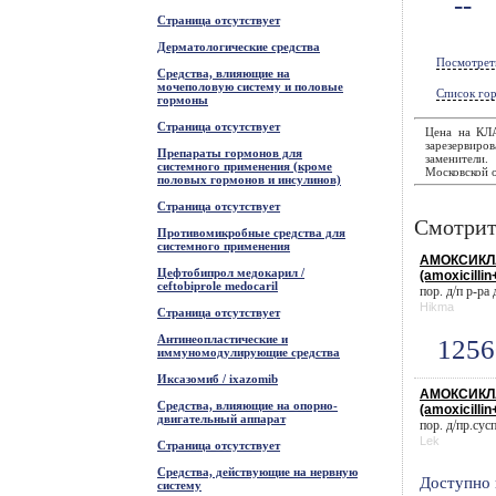
--
Страница отсутствует
Дерматологические средства
Посмотрет
Средства, влияющие на
мочеполовую систему и половые
Список гор
гормоны
Страница отсутствует
Цена на КЛ
зарезервиров
Препараты гормонов для
заменители
системного применения (кроме
Московской о
половых гормонов и инсулинов)
Страница отсутствует
Смотрит
Противомикробные средства для
системного применения
АМОКСИКЛА
Цефтобипрол медокарил /
(amoxicillin
ceftobiprole medocaril
пор. д/п р-ра
Hikma
Страница отсутствует
Антинеопластические и
1256
иммуномодулирующие средства
Иксазомиб / ixazomib
АМОКСИКЛА
Средства, влияющие на опорно-
(amoxicillin
двигательный аппарат
пор. д/пр.сусп
Lek
Страница отсутствует
Средства, действующие на нервную
Доступно 
систему