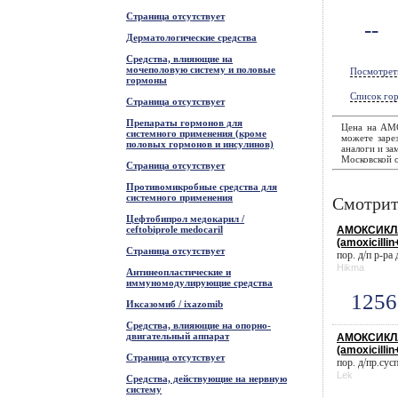
Страница отсутствует
--
Дерматологические средства
Средства, влияющие на
мочеполовую систему и половые
Посмотрет
гормоны
Список гор
Страница отсутствует
Препараты гормонов для
Цена на АМ
системного применения (кроме
можете зарез
половых гормонов и инсулинов)
аналоги и за
Московской о
Страница отсутствует
Противомикробные средства для
системного применения
Смотрит
Цефтобипрол медокарил /
ceftobiprole medocaril
АМОКСИКЛА
(amoxicillin
Страница отсутствует
пор. д/п р-ра
Hikma
Антинеопластические и
иммуномодулирующие средства
1256
Иксазомиб / ixazomib
Средства, влияющие на опорно-
двигательный аппарат
АМОКСИКЛА
(amoxicillin
Страница отсутствует
пор. д/пр.сусп
Lek
Средства, действующие на нервную
систему