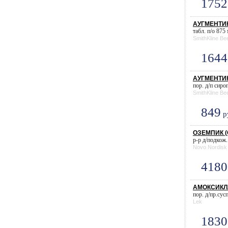
1752
АУГМЕНТИН
табл. п/о 875
SmithKline B
1644
АУГМЕНТИН 
пор. д/п сиро
SmithKline B
849
р
ОЗЕМПИК (С
р-р д/подкож.
Novo Nordisk
4180
АМОКСИКЛАВ
пор. д/пр.сус
Lek
1830