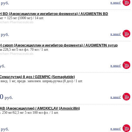
руб.
в заказ!
 BD (Амоксициллин и ингибитор фермента) / AUGMENTIN BD
 мг + 125 мг (1000 мг) / 14 шт.
eecham Pharmaceuticals
руб.
в заказ!
сироп (Амоксициллин и ингибитор фермента) / AUGMENTIN syrup
па 228,5 мг/5 мл фл. 70 мл / 1 шт.
eecham Pharmaceuticals
уб.
в заказ!
емаглутид) 8 доз / OZEMPIC (Semaglutide)
 введ. 1 мг, предв. заполнен. шприц-ручка (8 доз) / 1 шт.
0
руб.
в заказ!
 (Амоксициллин) / AMOXICLAV (Amoxicillin)
п. 250 мг/62,5 мг 5 мл 100 мл фл. / 1 шт.
руб.
в заказ!