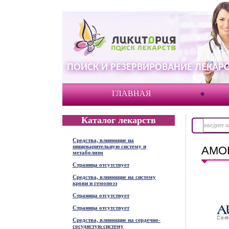
ПОИСК И РЕЗЕРВИРОВАНИЕ ЛЕКАРС
ГЛАВНАЯ
Каталог лекарств
Средства, влияющие на
пищеварительную систему и
АМО
метаболизм
Страница отсутствует
Средства, влияющие на систему
крови и гемопоэз
Страница отсутствует
Страница отсутствует
Средства, влияющие на сердечно-
сосудистую систему