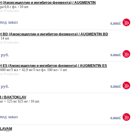
 (Амоксициллин и ингибитор фермента) / AUGMENTIN
-ра 0,6 г фл. / 10 шт.
me Production
под заказ
в заказ!
 BD (Амоксициллин и ингибитор фермента) / AUGMENTIN BD
 14 шт.
me Production
руб.
в заказ!
ES (Амоксициллин и ингибитор фермента) / AUGMENTIN ES
. 600 мг/5 мл + 42,9 мг/5 мл фл. 100 мл / 1 шт.
me Production
руб.
в заказ!
 / BAKTOKLAV
 мг + 125 мг 625 мг / 10 шт.
под заказ
в заказ!
KLAVAM