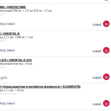
МБ / AMOXICOMB
 оболочкой 500 мг + 125 мг 625 мг / 15 шт.
arma
под заказ
в заказ!
 / AMOKSIL-K
-ра 1,2 г фл. 1200 мг / 1 шт.
арат
под заказ
в заказ!
625 / AMOKSIL-K 625
 оболочкой блистер / 14 шт.
арат
руб.
в заказ!
 (Амоксициллин и ингибитор фермента) / AUGMENTIN
-ра 1,2 г фл. / 10 шт.
me Production
под заказ
в заказ!