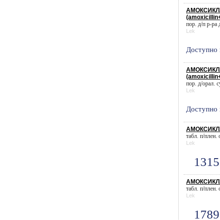
АМОКСИКЛА
(amoxicillin
пор. д/п р-ра 
Lek
Доступно 
АМОКСИКЛА
(amoxicillin
пор. д/орал. с
Lek
Доступно 
АМОКСИКЛА
табл. п/плен.
Lek
1315
АМОКСИКЛА
табл. п/плен.
Lek
1789