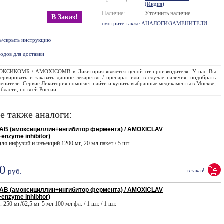
(Индия)
Наличие:
Уточнить наличие
В Заказ!
смотрите также АНАЛОГИ/ЗАМЕНИТЕЛИ
ь/скрыть инструкцию
одов для доставки
ОКСИКОМБ / AMOXICOMB в Ликитория является ценой от производителя. У нас Вы
ервировать и заказать данное лекарство / препарат или, в случае наличия, подобрать
менители. Сервис Ликитория помогает найти и купить выбранные медикаменты в Москве,
бласти, по всей России.
е также аналоги:
В (амоксициллин+ингибитор фермента) / AMOXICLAV
+enzyme inhibitor)
 для инфузий и инъекций 1200 мг, 20 мл пакет / 5 шт.
0
руб.
в заказ!
В (амоксициллин+ингибитор фермента) / AMOXICLAV
+enzyme inhibitor)
. 250 мг/62,5 мг 5 мл 100 мл фл. / 1 шт. / 1 шт.