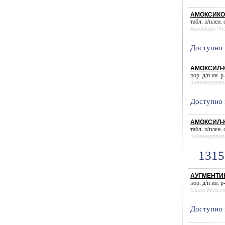
АМОКСИКО
табл. п/плен.
Aurobindo Ph
Доступно 
АМОКСИЛ-К
пор. д/п ин. р
Киевмедпреп
Доступно 
АМОКСИЛ-К 
табл. п/плен.
Киевмедпреп
1315
АУГМЕНТИН
пор. д/п ин. р
Glaxo Wellco
Доступно 