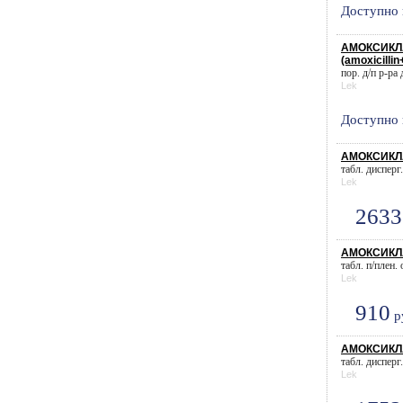
Доступно 
АМОКСИКЛА
(amoxicillin
пор. д/п р-ра 
Lek
Доступно 
АМОКСИКЛАВ
табл. дисперг
Lek
2633
АМОКСИКЛА
табл. п/плен.
Lek
910
р
АМОКСИКЛАВ
табл. дисперг
Lek