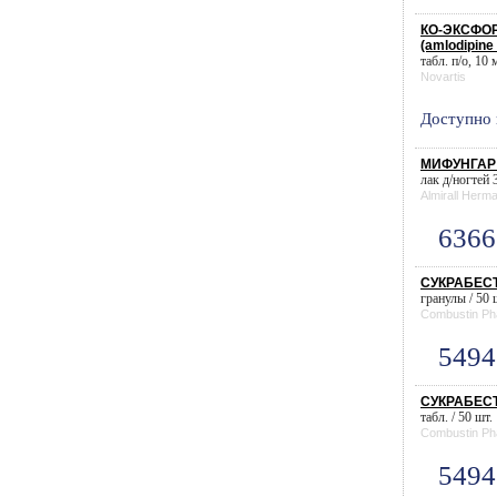
КО-ЭКСФОР
(amlodipine 
табл. п/о, 10 
Novartis
Доступно 
МИФУНГАР л
лак д/ногтей 3
Almirall Herma
6366
СУКРАБЕСТ 
гранулы / 50 
Combustin Ph
5494
СУКРАБЕСТ 
табл. / 50 шт.
Combustin Ph
5494