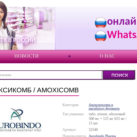
онлай
Whats
ТВ В РОССИИ
НОВОСТИ
О НАС
КСИКОМБ / AMOXICOMB
Категория:
Амоксициллин и
ингибитор фермента
Тип упаковки:
табл. п/плен. оболочкой
500 мг + 125 мг 625 мг /
15 шт.
Артикул:
52540
Производитель:
Aurobindo Pharma