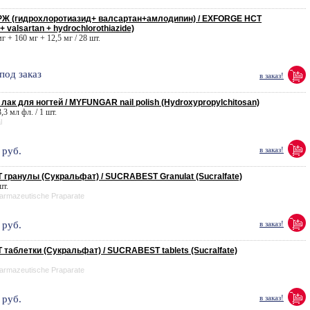
Ж (гидрохлоротиазид+ валсартан+амлодипин) / EXFORGE HCT
+ valsartan + hydrochlorothiazide)
мг + 160 мг + 12,5 мг / 28 шт.
под заказ
в заказ!
ак для ногтей / MYFUNGAR nail polish (Hydroxypropylchitosan)
,3 мл фл. / 1 шт.
l
руб.
в заказ!
гранулы (Сукральфат) / SUCRABEST Granulat (Sucralfate)
шт.
armazeutische Praparate
руб.
в заказ!
таблетки (Сукральфат) / SUCRABEST tablets (Sucralfate)
armazeutische Praparate
руб.
в заказ!