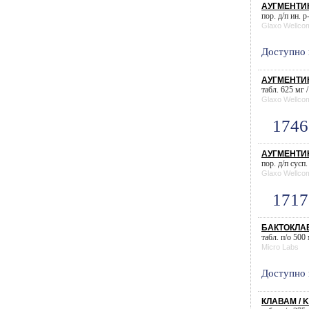
АУГМЕНТИН
пор. д/п ин. р
Glaxo Wellco
Доступно 
АУГМЕНТИН
табл. 625 мг /
Glaxo Wellco
1746
АУГМЕНТИН 
пор. д/п сусп
Glaxo Wellco
1717
БАКТОКЛАВ
табл. п/о 500
Micro Labs
Доступно 
КЛАВАМ / 