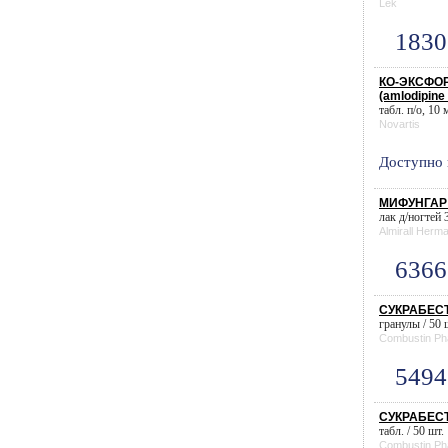
Lek
1830
КО-ЭКСФОР
(amlodipine 
табл. п/о, 10 
Novartis
Доступно 
МИФУНГАР л
лак д/ногтей 3
Almirall Herma
6366
СУКРАБЕСТ 
гранулы / 50 
Combustin Ph
5494
СУКРАБЕСТ 
табл. / 50 шт.
Combustin Ph