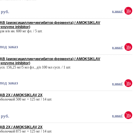
руб.
в заказ!
В (амоксициллин+ингибитор фермента) / AMOKSIKLAV
+enzyme inhibitor)
для в/в ин. 600 мг фл. / 5 шт.
под заказ
в заказ!
В (амоксициллин+ингибитор фермента) / AMOKSIKLAV
+enzyme inhibitor)
усп. 156,25 мг/5 мл фл., д/п 100 мл сусп. / 1 шт.
под заказ
в заказ!
В 2X / AMOKSIKLAV 2X
 оболочкой 500 мг + 125 мг / 14 шт.
руб.
в заказ!
В 2X / AMOKSIKLAV 2X
 оболочкой 875 мг + 125 мг / 14 шт.