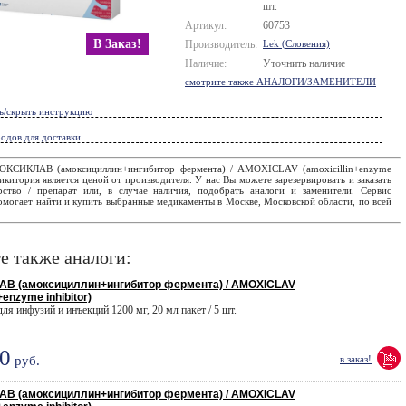
шт.
Артикул:
60753
В Заказ!
Производитель:
Lek (Словения)
Наличие:
Уточнить наличие
смотрите также АНАЛОГИ/ЗАМЕНИТЕЛИ
ь/скрыть инструкцию
одов для доставки
ОКСИКЛАВ (амоксициллин+ингибитор фермента) / AMOXICLAV (amoxicillin+enzyme
 Ликитория является ценой от производителя. У нас Вы можете зарезервировать и заказать
рство / препарат или, в случае наличия, подобрать аналоги и заменители. Сервис
могает найти и купить выбранные медикаменты в Москве, Московской области, по всей
е также аналоги:
В (амоксициллин+ингибитор фермента) / AMOXICLAV
+enzyme inhibitor)
 для инфузий и инъекций 1200 мг, 20 мл пакет / 5 шт.
0
руб.
в заказ!
В (амоксициллин+ингибитор фермента) / AMOXICLAV