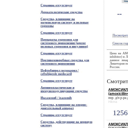
Страница отсутствует
--
Дерматологические средства
Средства, влияющие на
мочеполовую систему и половые
гормоны
Страница отсутствует
Посмотрет
Препараты гормонов для
системного применения (кроме
Список гор
половых гормонов и инсулинов)
Страница отсутствует
Цена на АМ
inhibitor) в
Противомикробные средства для
данное лека
системного применения
Ликитория по
России.
Цефтобипрол медокарил /
ceftobiprole medocaril
Смотрит
Страница отсутствует
Антинеопластические и
АМОКСИКЛА
иммуномодулирующие средства
(amoxicillin
пор. д/п р-ра
Иксазомиб / ixazomib
Hikma
Средства, влияющие на опорно-
двигательный аппарат
1256
Страница отсутствует
Средства, действующие на нервную
АМОКСИКЛА
систему