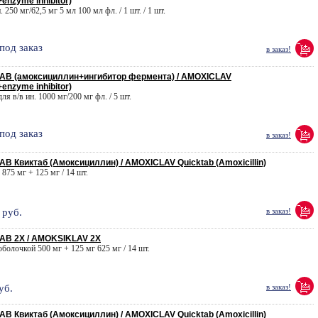
+enzyme inhibitor)
. 250 мг/62,5 мг 5 мл 100 мл фл. / 1 шт. / 1 шт.
под заказ
в заказ!
В (амоксициллин+ингибитор фермента) / AMOXICLAV
+enzyme inhibitor)
для в/в ин. 1000 мг/200 мг фл. / 5 шт.
под заказ
в заказ!
 Квиктаб (Амоксициллин) / AMOXICLAV Quicktab (Amoxicillin)
. 875 мг + 125 мг / 14 шт.
руб.
в заказ!
В 2X / AMOKSIKLAV 2X
 оболочкой 500 мг + 125 мг 625 мг / 14 шт.
уб.
в заказ!
 Квиктаб (Амоксициллин) / AMOXICLAV Quicktab (Amoxicillin)