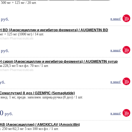
. 500 мг + 125 мг / 20 шт.
руб.
в заказ!
 BD (Амоксициллин и ингибитор фермента) / AUGMENTIN BD
 мг + 125 мг (1000 мг) / 14 шт.
eecham Pharmaceuticals
руб.
в заказ!
сироп (Амоксициллин и ингибитор фермента) / AUGMENTIN syrup
па 228,5 мг/5 мл фл. 70 мл / 1 шт.
eecham Pharmaceuticals
уб.
в заказ!
емаглутид) 8 доз / OZEMPIC (Semaglutide)
 введ. 1 мг, предв. заполнен. шприц-ручка (8 доз) / 1 шт.
0
руб.
в заказ!
 (Амоксициллин) / AMOXICLAV (Amoxicillin)
п. 250 мг/62,5 мг 5 мл 100 мл фл. / 1 шт.