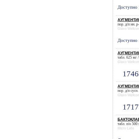
Доступно 
АУГМЕНТИН
пор. д/п ин. р
Glaxo Wellco
Доступно 
АУГМЕНТИН
табл. 625 мг /
Glaxo Wellco
1746
АУГМЕНТИН 
пор. д/п сусп
Glaxo Wellco
1717
БАКТОКЛАВ
табл. п/о 500
Micro Labs