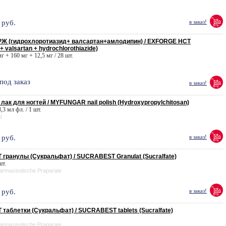
руб.
в заказ!
Ж (гидрохлоротиазид+ валсартан+амлодипин) / EXFORGE HCT
+ valsartan + hydrochlorothiazide)
мг + 160 мг + 12,5 мг / 28 шт.
под заказ
в заказ!
ак для ногтей / MYFUNGAR nail polish (Hydroxypropylchitosan)
,3 мл фл. / 1 шт.
l
руб.
в заказ!
гранулы (Сукральфат) / SUCRABEST Granulat (Sucralfate)
шт.
armazeutische Praparate
руб.
в заказ!
таблетки (Сукральфат) / SUCRABEST tablets (Sucralfate)
armazeutische Praparate