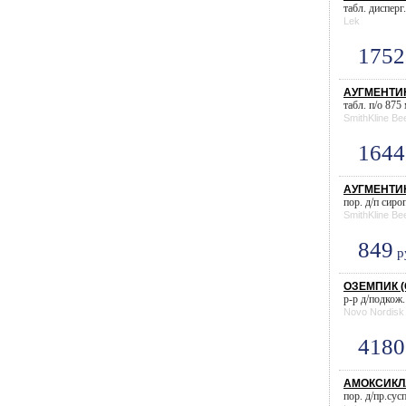
табл. дисперг
Lek
1752
АУГМЕНТИН
табл. п/о 875
SmithKline B
1644
АУГМЕНТИН 
пор. д/п сиро
SmithKline B
849
р
ОЗЕМПИК (С
р-р д/подкож.
Novo Nordisk
4180
АМОКСИКЛАВ
пор. д/пр.сус