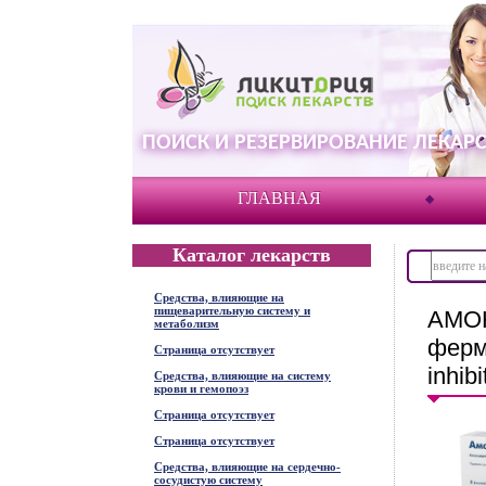
ПОИСК И РЕЗЕРВИРОВАНИЕ ЛЕКАРС
ГЛАВНАЯ
Каталог лекарств
Средства, влияющие на
пищеварительную систему и
АМОК
метаболизм
ферм
Страница отсутствует
inhibi
Средства, влияющие на систему
крови и гемопоэз
Страница отсутствует
Страница отсутствует
Средства, влияющие на сердечно-
сосудистую систему