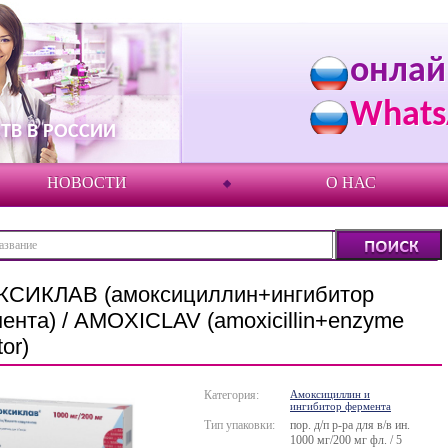
онлай
Whats
ТВ В РОССИИ
НОВОСТИ
О НАС
СИКЛАВ (амоксициллин+ингибитор
ента) / AMOXICLAV (amoxicillin+enzyme
tor)
Категория:
Амоксициллин и
ингибитор фермента
Тип упаковки:
пор. д/п р-ра для в/в ин.
1000 мг/200 мг фл. / 5