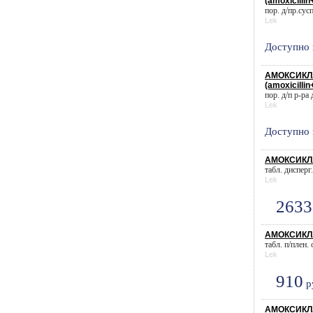
(amoxicillin
пор. д/пр.сусп
Lek
Доступно 
АМОКСИКЛА
(amoxicillin
пор. д/п р-ра 
Lek
Доступно 
АМОКСИКЛАВ
табл. дисперг
Lek
2633
АМОКСИКЛА
табл. п/плен.
Lek
910
р
АМОКСИКЛАВ