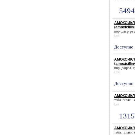
5494
АМОКСИКЛА
(amoxicillin
пор. д/п р-ра 
Lek
Доступно 
АМОКСИКЛА
(amoxicillin
пор. д/орал. с
Lek
Доступно 
АМОКСИКЛА
табл. п/плен.
Lek
1315
АМОКСИКЛА
табл. п/плен.