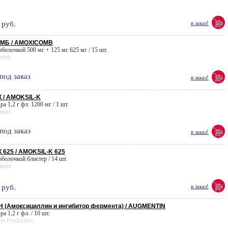
руб.
в заказ!
МБ / AMOXICOMB
 оболочкой 500 мг + 125 мг 625 мг / 15 шт.
arma
под заказ
в заказ!
 / AMOKSIL-K
-ра 1,2 г фл. 1200 мг / 1 шт.
арат
под заказ
в заказ!
625 / AMOKSIL-K 625
 оболочкой блистер / 14 шт.
арат
руб.
в заказ!
 (Амоксициллин и ингибитор фермента) / AUGMENTIN
-ра 1,2 г фл. / 10 шт.
me Production