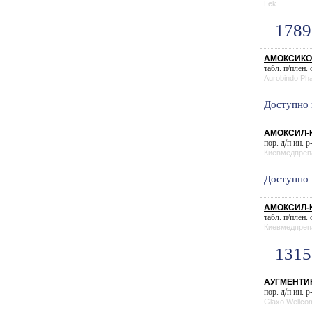
Lek
1789
АМОКСИКО
табл. п/плен.
Aurobindo Ph
Доступно 
АМОКСИЛ-К
пор. д/п ин. р
Киевмедпреп
Доступно 
АМОКСИЛ-К 
табл. п/плен.
Киевмедпреп
1315
АУГМЕНТИН
пор. д/п ин. р
Glaxo Wellco