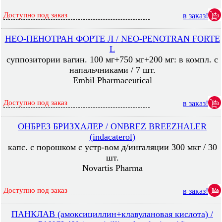
Доступно под заказ
в заказ!
НЕО-ПЕНОТРАН ФОРТЕ Л / NEO-PENOTRAN FORTE
L
суппозитории вагин. 100 мг+750 мг+200 мг: в компл. с
напальчниками / 7 шт.
Embil Pharmaceutical
Доступно под заказ
в заказ!
ОНБРЕЗ БРИЗХАЛЕР / ONBREZ BREEZHALER
(indacaterol)
капс. с порошком с устр-вом д/ингаляции 300 мкг / 30
шт.
Novartis Pharma
Доступно под заказ
в заказ!
ПАНКЛАВ (амоксициллин+клавулановая кислота) /