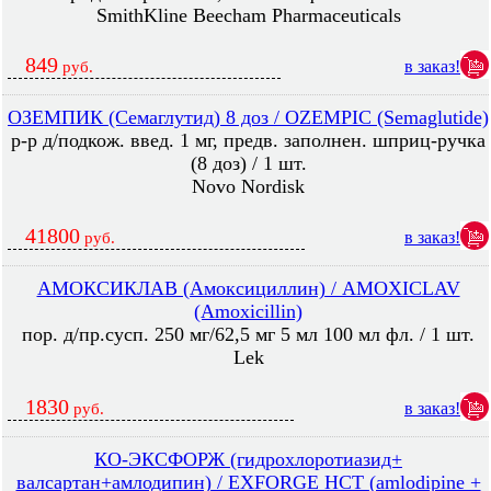
SmithKline Beecham Pharmaceuticals
849
в заказ!
руб.
ОЗЕМПИК (Семаглутид) 8 доз / OZEMPIC (Semaglutide)
р-р д/подкож. введ. 1 мг, предв. заполнен. шприц-ручка
(8 доз) / 1 шт.
Novo Nordisk
41800
в заказ!
руб.
АМОКСИКЛАВ (Амоксициллин) / AMOXICLAV
(Amoxicillin)
пор. д/пр.сусп. 250 мг/62,5 мг 5 мл 100 мл фл. / 1 шт.
Lek
1830
в заказ!
руб.
КО-ЭКСФОРЖ (гидрохлоротиазид+
валсартан+амлодипин) / EXFORGE HCT (amlodipine +