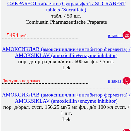
СУКРАБЕСТ таблетки (Сукральфат) / SUCRABEST
tablets (Sucralfate)
табл. / 50 шт.
Combustin Pharmazeutische Praparate
5494
в заказ!
руб.
АМОКСИКЛАВ (амоксициллин+ингибитор фермента) /
AMOKSIKLAV (amoxicillin+enzyme inhibitor)
пор. д/п р-ра для в/в ин. 600 мг фл. / 5 шт.
Lek
Доступно под заказ
в заказ!
АМОКСИКЛАВ (амоксициллин+ингибитор фермента) /
AMOKSIKLAV (amoxicillin+enzyme inhibitor)
пор. д/орал. сусп. 156,25 мг/5 мл фл., д/п 100 мл сусп. /
1 шт.
Lek