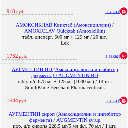
910
в заказ!
руб.
АМОКСИКЛАВ Квиктаб (Амоксициллин) /
AMOXICLAV Quicktab (Amoxicillin)
табл. дисперг. 500 мг + 125 мг / 20 шт.
Lek
1752
в заказ!
руб.
АУГМЕНТИН BD (Амоксициллин и ингибитор
фермента) / AUGMENTIN BD
табл. п/о 875 мг + 125 мг (1000 мг) / 14 шт.
SmithKline Beecham Pharmaceuticals
1644
в заказ!
руб.
АУГМЕНТИН сироп (Амоксициллин и ингибитор
фермента) / AUGMENTIN syrup
пор. д/п сиропа 228,5 мг/5 мл фл. 70 мл / 1 шт.