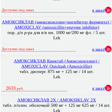
Доступно под заказ
в заказ!
АМОКСИКЛАВ (амоксициллин+ингибитор фермента) /
AMOXICLAV (amoxicillin+enzyme inhibitor)
пор. д/п р-ра для в/в ин. 1000 мг/200 мг фл. / 5 шт.
Lek
Доступно под заказ
в заказ!
АМОКСИКЛАВ Квиктаб (Амоксициллин) /
AMOXICLAV Quicktab (Amoxicillin)
табл. дисперг. 875 мг + 125 мг / 14 шт.
Lek
2633
в заказ!
руб.
АМОКСИКЛАВ 2X / AMOKSIKLAV 2X
табл. п/плен. оболочкой 500 мг + 125 мг 625 мг / 14 шт.
Lek