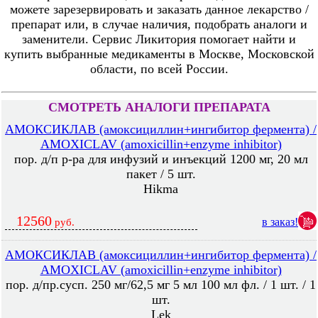
можете зарезервировать и заказать данное лекарство /
препарат или, в случае наличия, подобрать аналоги и
заменители. Сервис Ликитория помогает найти и
купить выбранные медикаменты в Москве, Московской
области, по всей России.
СМОТРЕТЬ АНАЛОГИ ПРЕПАРАТА
АМОКСИКЛАВ (амоксициллин+ингибитор фермента) /
AMOXICLAV (amoxicillin+enzyme inhibitor)
пор. д/п р-ра для инфузий и инъекций 1200 мг, 20 мл
пакет / 5 шт.
Hikma
12560
в заказ!
руб.
АМОКСИКЛАВ (амоксициллин+ингибитор фермента) /
AMOXICLAV (amoxicillin+enzyme inhibitor)
пор. д/пр.сусп. 250 мг/62,5 мг 5 мл 100 мл фл. / 1 шт. / 1
шт.
Lek