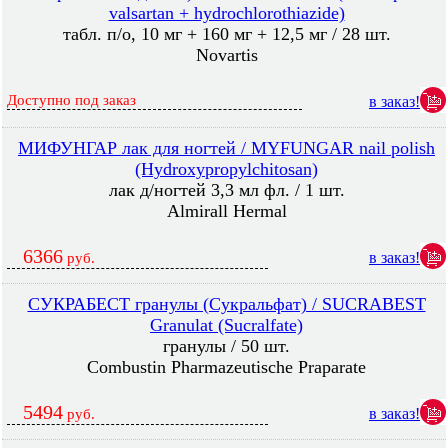
valsartan + hydrochlorothiazide)
табл. п/о, 10 мг + 160 мг + 12,5 мг / 28 шт.
Novartis
Доступно под заказ
в заказ!
МИФУНГАР лак для ногтей / MYFUNGAR nail polish
(Hydroxypropylchitosan)
лак д/ногтей 3,3 мл фл. / 1 шт.
Almirall Hermal
6366
в заказ!
руб.
СУКРАБЕСТ гранулы (Сукральфат) / SUCRABEST
Granulat (Sucralfate)
гранулы / 50 шт.
Combustin Pharmazeutische Praparate
5494
в заказ!
руб.