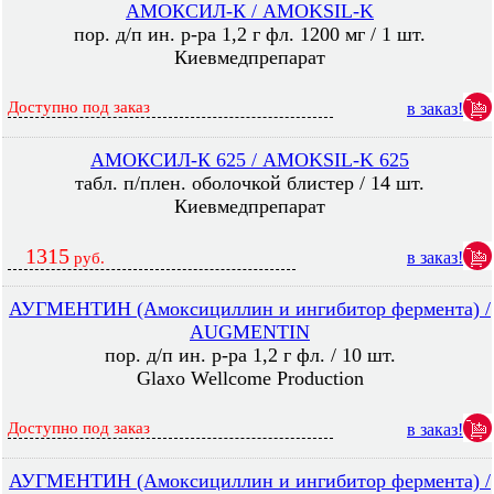
АМОКСИЛ-К / AMOKSIL-K
пор. д/п ин. р-ра 1,2 г фл. 1200 мг / 1 шт.
Киевмедпрепарат
Доступно под заказ
в заказ!
АМОКСИЛ-К 625 / AMOKSIL-K 625
табл. п/плен. оболочкой блистер / 14 шт.
Киевмедпрепарат
1315
в заказ!
руб.
АУГМЕНТИН (Амоксициллин и ингибитор фермента) /
AUGMENTIN
пор. д/п ин. р-ра 1,2 г фл. / 10 шт.
Glaxo Wellcome Production
Доступно под заказ
в заказ!
АУГМЕНТИН (Амоксициллин и ингибитор фермента) /