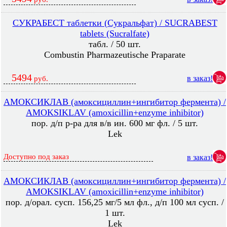
СУКРАБЕСТ таблетки (Сукральфат) / SUCRABEST
tablets (Sucralfate)
табл. / 50 шт.
Combustin Pharmazeutische Praparate
5494
в заказ!
руб.
АМОКСИКЛАВ (амоксициллин+ингибитор фермента) /
AMOKSIKLAV (amoxicillin+enzyme inhibitor)
пор. д/п р-ра для в/в ин. 600 мг фл. / 5 шт.
Lek
Доступно под заказ
в заказ!
АМОКСИКЛАВ (амоксициллин+ингибитор фермента) /
AMOKSIKLAV (amoxicillin+enzyme inhibitor)
пор. д/орал. сусп. 156,25 мг/5 мл фл., д/п 100 мл сусп. /
1 шт.
Lek