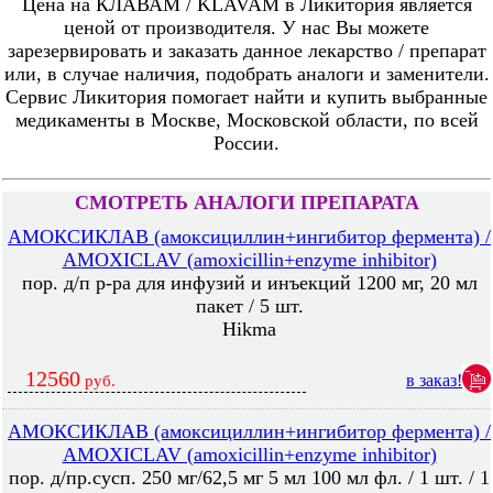
Цена на КЛАВАМ / KLAVAM в Ликитория является
ценой от производителя. У нас Вы можете
зарезервировать и заказать данное лекарство / препарат
или, в случае наличия, подобрать аналоги и заменители.
Сервис Ликитория помогает найти и купить выбранные
медикаменты в Москве, Московской области, по всей
России.
СМОТРЕТЬ АНАЛОГИ ПРЕПАРАТА
АМОКСИКЛАВ (амоксициллин+ингибитор фермента) /
AMOXICLAV (amoxicillin+enzyme inhibitor)
пор. д/п р-ра для инфузий и инъекций 1200 мг, 20 мл
пакет / 5 шт.
Hikma
12560
в заказ!
руб.
АМОКСИКЛАВ (амоксициллин+ингибитор фермента) /
AMOXICLAV (amoxicillin+enzyme inhibitor)
пор. д/пр.сусп. 250 мг/62,5 мг 5 мл 100 мл фл. / 1 шт. / 1