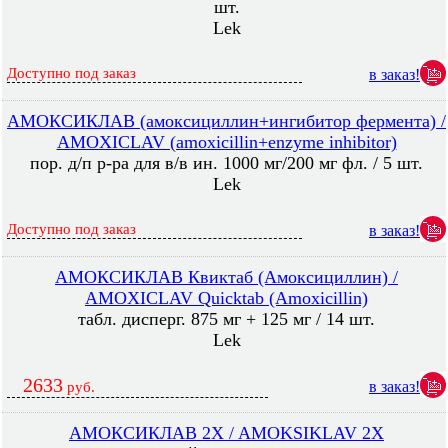
шт.
Lek
Доступно под заказ
в заказ!
АМОКСИКЛАВ (амоксициллин+ингибитор фермента) /
AMOXICLAV (amoxicillin+enzyme inhibitor)
пор. д/п р-ра для в/в ин. 1000 мг/200 мг фл. / 5 шт.
Lek
Доступно под заказ
в заказ!
АМОКСИКЛАВ Квиктаб (Амоксициллин) /
AMOXICLAV Quicktab (Amoxicillin)
табл. дисперг. 875 мг + 125 мг / 14 шт.
Lek
2633
в заказ!
руб.
АМОКСИКЛАВ 2X / AMOKSIKLAV 2X