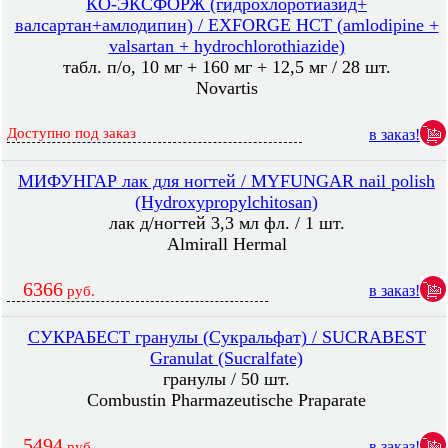
КО-ЭКСФОРЖ (гидрохлоротиазид+
валсартан+амлодипин) / EXFORGE HCT (amlodipine +
valsartan + hydrochlorothiazide)
табл. п/о, 10 мг + 160 мг + 12,5 мг / 28 шт.
Novartis
Доступно под заказ
в заказ!
МИФУНГАР лак для ногтей / MYFUNGAR nail polish
(Hydroxypropylchitosan)
лак д/ногтей 3,3 мл фл. / 1 шт.
Almirall Hermal
6366
в заказ!
руб.
СУКРАБЕСТ гранулы (Сукральфат) / SUCRABEST
Granulat (Sucralfate)
гранулы / 50 шт.
Combustin Pharmazeutische Praparate
5494
в заказ!
руб.