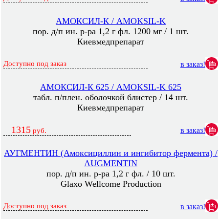
АМОКСИЛ-К / AMOKSIL-K
пор. д/п ин. р-ра 1,2 г фл. 1200 мг / 1 шт.
Киевмедпрепарат
Доступно под заказ
в заказ!
АМОКСИЛ-К 625 / AMOKSIL-K 625
табл. п/плен. оболочкой блистер / 14 шт.
Киевмедпрепарат
1315
в заказ!
руб.
АУГМЕНТИН (Амоксициллин и ингибитор фермента) /
AUGMENTIN
пор. д/п ин. р-ра 1,2 г фл. / 10 шт.
Glaxo Wellcome Production
Доступно под заказ
в заказ!