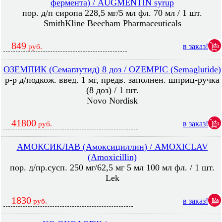
фермента) / AUGMENTIN syrup
пор. д/п сиропа 228,5 мг/5 мл фл. 70 мл / 1 шт.
SmithKline Beecham Pharmaceuticals
849
в заказ!
руб.
ОЗЕМПИК (Семаглутид) 8 доз / OZEMPIC (Semaglutide)
р-р д/подкож. введ. 1 мг, предв. заполнен. шприц-ручка
(8 доз) / 1 шт.
Novo Nordisk
41800
в заказ!
руб.
АМОКСИКЛАВ (Амоксициллин) / AMOXICLAV
(Amoxicillin)
пор. д/пр.сусп. 250 мг/62,5 мг 5 мл 100 мл фл. / 1 шт.
Lek
1830
в заказ!
руб.