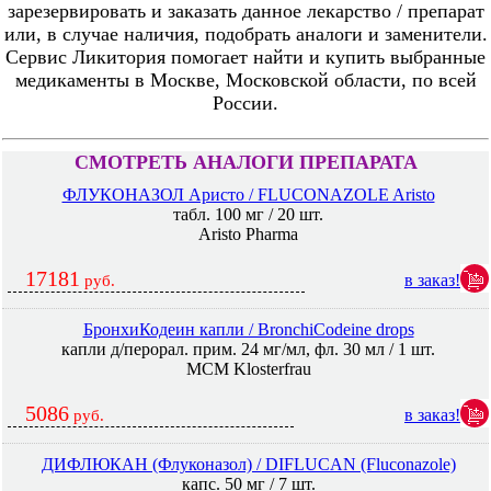
зарезервировать и заказать данное лекарство / препарат
или, в случае наличия, подобрать аналоги и заменители.
Сервис Ликитория помогает найти и купить выбранные
медикаменты в Москве, Московской области, по всей
России.
СМОТРЕТЬ АНАЛОГИ ПРЕПАРАТА
ФЛУКОНАЗОЛ Аристо / FLUCONAZOLE Aristo
табл. 100 мг / 20 шт.
Aristo Pharma
17181
в заказ!
руб.
БронхиКодеин капли / BronchiCodeine drops
капли д/перорал. прим. 24 мг/мл, фл. 30 мл / 1 шт.
MCM Klosterfrau
5086
в заказ!
руб.
ДИФЛЮКАН (Флуконазол) / DIFLUCAN (Fluconazole)
капс. 50 мг / 7 шт.