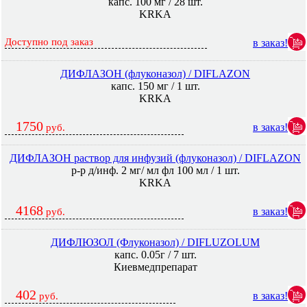
капс. 100 мг / 28 шт.
KRKA
Доступно под заказ
в заказ!
ДИФЛАЗОН (флуконазол) / DIFLAZON
капс. 150 мг / 1 шт.
KRKA
1750
в заказ!
руб.
ДИФЛАЗОН раствор для инфузий (флуконазол) / DIFLAZON
р-р д/инф. 2 мг/ мл фл 100 мл / 1 шт.
KRKA
4168
в заказ!
руб.
ДИФЛЮЗОЛ (Флуконазол) / DIFLUZOLUM
капс. 0.05г / 7 шт.
Киевмедпрепарат
402
в заказ!
руб.