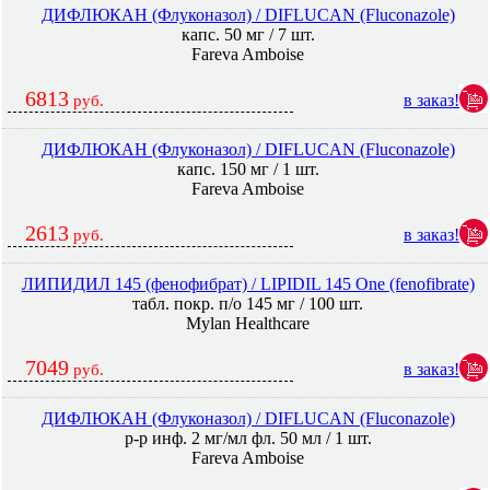
ДИФЛЮКАН (Флуконазол) / DIFLUCAN (Fluconazole)
капс. 50 мг / 7 шт.
Fareva Amboise
6813
в заказ!
руб.
ДИФЛЮКАН (Флуконазол) / DIFLUCAN (Fluconazole)
капс. 150 мг / 1 шт.
Fareva Amboise
2613
в заказ!
руб.
ЛИПИДИЛ 145 (фенофибрат) / LIPIDIL 145 One (fenofibrate)
табл. покр. п/о 145 мг / 100 шт.
Mylan Healthcare
7049
в заказ!
руб.
ДИФЛЮКАН (Флуконазол) / DIFLUCAN (Fluconazole)
р-р инф. 2 мг/мл фл. 50 мл / 1 шт.
Fareva Amboise