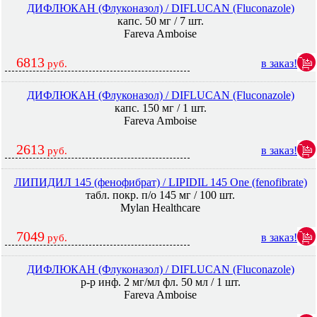
ДИФЛЮКАН (Флуконазол) / DIFLUCAN (Fluconazole)
капс. 50 мг / 7 шт.
Fareva Amboise
6813
в заказ!
руб.
ДИФЛЮКАН (Флуконазол) / DIFLUCAN (Fluconazole)
капс. 150 мг / 1 шт.
Fareva Amboise
2613
в заказ!
руб.
ЛИПИДИЛ 145 (фенофибрат) / LIPIDIL 145 One (fenofibrate)
табл. покр. п/о 145 мг / 100 шт.
Mylan Healthcare
7049
в заказ!
руб.
ДИФЛЮКАН (Флуконазол) / DIFLUCAN (Fluconazole)
р-р инф. 2 мг/мл фл. 50 мл / 1 шт.
Fareva Amboise