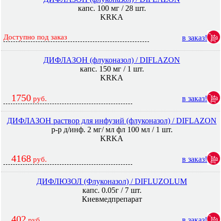
капс. 100 мг / 28 шт.
KRKA
Доступно под заказ
в заказ!
ДИФЛАЗОН (флуконазол) / DIFLAZON
капс. 150 мг / 1 шт.
KRKA
1750
в заказ!
руб.
ДИФЛАЗОН раствор для инфузий (флуконазол) / DIFLAZON
р-р д/инф. 2 мг/ мл фл 100 мл / 1 шт.
KRKA
4168
в заказ!
руб.
ДИФЛЮЗОЛ (Флуконазол) / DIFLUZOLUM
капс. 0.05г / 7 шт.
Киевмедпрепарат
402
в заказ!
руб.