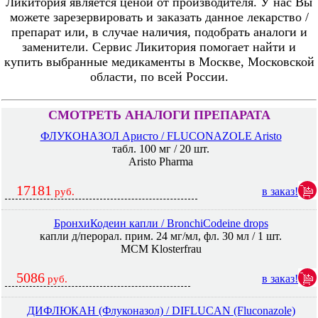
Ликитория является ценой от производителя. У нас Вы
можете зарезервировать и заказать данное лекарство /
препарат или, в случае наличия, подобрать аналоги и
заменители. Сервис Ликитория помогает найти и
купить выбранные медикаменты в Москве, Московской
области, по всей России.
СМОТРЕТЬ АНАЛОГИ ПРЕПАРАТА
ФЛУКОНАЗОЛ Аристо / FLUCONAZOLE Aristo
табл. 100 мг / 20 шт.
Aristo Pharma
17181
в заказ!
руб.
БронхиКодеин капли / BronchiCodeine drops
капли д/перорал. прим. 24 мг/мл, фл. 30 мл / 1 шт.
MCM Klosterfrau
5086
в заказ!
руб.
ДИФЛЮКАН (Флуконазол) / DIFLUCAN (Fluconazole)