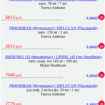
капс. 50 мг / 7 шт.
Fareva Amboise
6813
в заказ!
руб.
ДИФЛЮКАН (Флуконазол) / DIFLUCAN (Fluconazole)
капс. 150 мг / 1 шт.
Fareva Amboise
2613
в заказ!
руб.
ЛИПИДИЛ 145 (фенофибрат) / LIPIDIL 145 One (fenofibrate)
табл. покр. п/о 145 мг / 100 шт.
Mylan Healthcare
7049
в заказ!
руб.
ДИФЛЮКАН (Флуконазол) / DIFLUCAN (Fluconazole)
р-р инф. 2 мг/мл фл. 50 мл / 1 шт.
Fareva Amboise
2779
в заказ!
руб.