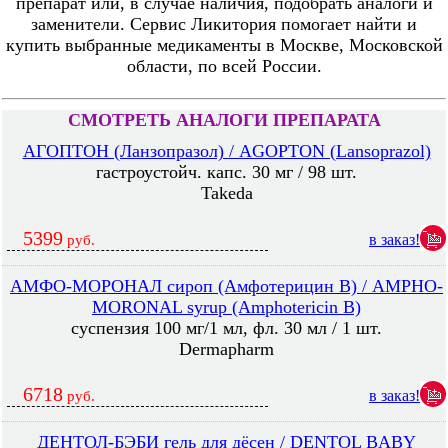
препарат или, в случае наличия, подобрать аналоги и
заменители. Сервис Ликитория помогает найти и
купить выбранные медикаменты в Москве, Московской
области, по всей России.
СМОТРЕТЬ АНАЛОГИ ПРЕПАРАТА
АГОПТОН (Ланзопразол) / AGOPTON (Lansoprazol)
гастроустойч. капс. 30 мг / 98 шт.
Takeda
5399
в заказ!
руб.
АМФО-МОРОНАЛ сироп (Амфотерицин В) / AMPHO-
MORONAL syrup (Amphotericin B)
суспензия 100 мг/1 мл, фл. 30 мл / 1 шт.
Dermapharm
6718
в заказ!
руб.
ДЕНТОЛ-БЭБИ гель для дёсен / DENTOL BABY