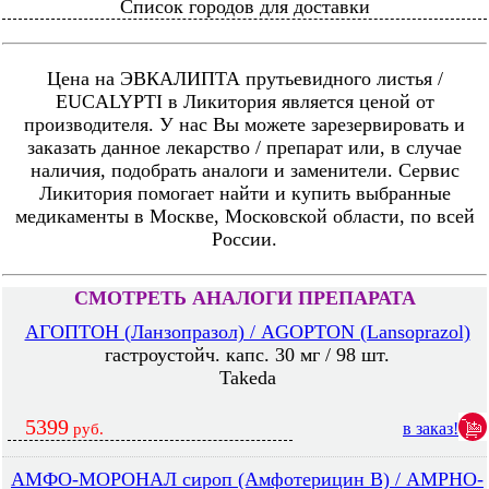
Список городов для доставки
Цена на ЭВКАЛИПТА прутьевидного листья /
EUCALYPTI в Ликитория является ценой от
производителя. У нас Вы можете зарезервировать и
заказать данное лекарство / препарат или, в случае
наличия, подобрать аналоги и заменители. Сервис
Ликитория помогает найти и купить выбранные
медикаменты в Москве, Московской области, по всей
России.
СМОТРЕТЬ АНАЛОГИ ПРЕПАРАТА
АГОПТОН (Ланзопразол) / AGOPTON (Lansoprazol)
гастроустойч. капс. 30 мг / 98 шт.
Takeda
5399
в заказ!
руб.
АМФО-МОРОНАЛ сироп (Амфотерицин В) / AMPHO-