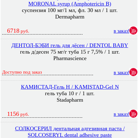
MORONAL syrup (Amphotericin B)
суспензия 100 мг/1 мл, фл. 30 мл / 1 шт.
Dermapharm
6718
в заказ!
руб.
ДЕНТОЛ-БЭБИ гель для дёсен / DENTOL BABY
гель д/десен 75 мг/г туба 15 г 7,5% / 1 шт.
Pharmascience
Доступно под заказ
в заказ!
КАМИСТАД-Гель Н / KAMISTAD-Gel N
гель туба 10 г / 1 шт.
Stadapharm
1156
в заказ!
руб.
СОЛКОСЕРИЛ дентальная адгезивная паста /
SOLCOSERYL dental adhesive paste