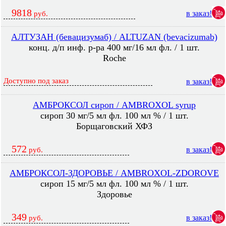
9818
в заказ!
руб.
АЛТУЗАН (бевацизумаб) / ALTUZAN (bevacizumab)
конц. д/п инф. р-ра 400 мг/16 мл фл. / 1 шт.
Roche
Доступно под заказ
в заказ!
АМБРОКСОЛ сироп / AMBROXOL syrup
сироп 30 мг/5 мл фл. 100 мл % / 1 шт.
Борщаговский ХФЗ
572
в заказ!
руб.
АМБРОКСОЛ-ЗДОРОВЬЕ / AMBROXOL-ZDOROVE
сироп 15 мг/5 мл фл. 100 мл % / 1 шт.
Здоровье
349
в заказ!
руб.