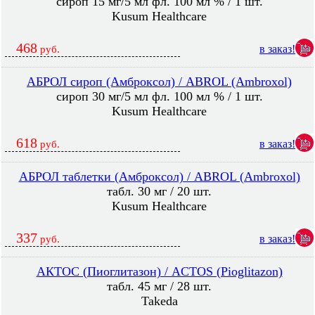
сироп 15 мг/5 мл фл. 100 мл % / 1 шт.
Kusum Healthcare
468
в заказ!
руб.
АБРОЛ сироп (Амброксол) / ABROL (Ambroxol)
сироп 30 мг/5 мл фл. 100 мл % / 1 шт.
Kusum Healthcare
618
в заказ!
руб.
АБРОЛ таблетки (Амброксол) / ABROL (Ambroxol)
табл. 30 мг / 20 шт.
Kusum Healthcare
337
в заказ!
руб.
АКТОС (Пиоглитазон) / ACTOS (Pioglitazon)
табл. 45 мг / 28 шт.
Takeda