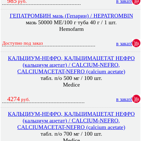
985
в заказ!
руб.
ГЕПАТРОМБИН мазь (Гепарин) / HEPATROMBIN
мазь 50000 МЕ/100 г туба 40 г / 1 шт.
Hemofarm
Доступно под заказ
в заказ!
КАЛЬЦИУМ-НЕФРО, КАЛЬЦИМАЦЕТАТ НЕФРО
(кальциум ацетат) / CALCIUM-NEFRO,
CALCIUMACETAT-NEFRO (calcium acetate)
табл. п/о 500 мг / 100 шт.
Medice
4274
в заказ!
руб.
КАЛЬЦИУМ-НЕФРО, КАЛЬЦИМАЦЕТАТ НЕФРО
(кальциум ацетат) / CALCIUM-NEFRO,
CALCIUMACETAT-NEFRO (calcium acetate)
табл. п/о 700 мг / 100 шт.
Medice