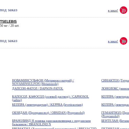
под заказ
в заказ!
 TSELEBIS
50 мг / 20 шт.
под заказ
в заказ!
НОВАМИНСУЛЬФОН (Метамизол натрий) /
СИНАКТЕН (Тетрако
NOVAMINSULFON (Metamizole)
ДАПСОН-ФАТОЛ / DAPSON-FATOL
ЛОНОЛОКС (минокс
КАПОСОЛ, КАФОСОЛ (солевой раствор) / CAPHOSOL
КЕППРА (леветираце
(saline)
КЕППРА (леветирацетам) / KEPPRA (levetiracetam)
КЕППРА (леветираце
ОБЗИДАН (Пропранолол) / OBSIDAN (Propranolol)
ГЕМАНГИОЛ (Про
(Propranolol)
БРАНОЛИНД Н повязка ранозаживляющая с перуанским
БЕНТЕЛАН (Бетамет
бальзамом / BRANOLIND N
БРЕВАКТИД (Хорионический гонадотропин) / BREVACTID
ПЕТНИДАН капсулы 