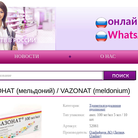
онлай
Whats
ТВ В РОССИИ
НОВОСТИ
О НАС
НАТ (мельдоний) / VAZONAT (meldonium)
Категория:
Триметилгидразиния
пропионат
Тип упаковки:
амп. 100 мг/мл 5 мл / 10
шт.
Артикул:
52061
Производитель:
Олайнфарм АО (Латвия,
Олайне)