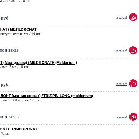
 мг/5мл амп. / 10 шт.
руб.
в заказ!
АТ / METILDRONAT
онтурн. ячейк. уп. / 40 шт.
под заказ
в заказ!
(Мельдоний) / MILDRONATE (Meldonium)
 амп. 5 мл / 10 шт.
руб.
в заказ!
ОНГ (магния оротат) / TRIZIPIN LONG (meldonium)
 дейст. 500 мг, фл. / 28 шт.
под заказ
в заказ!
АТ / TRIMEDRONAT
 40 шт.