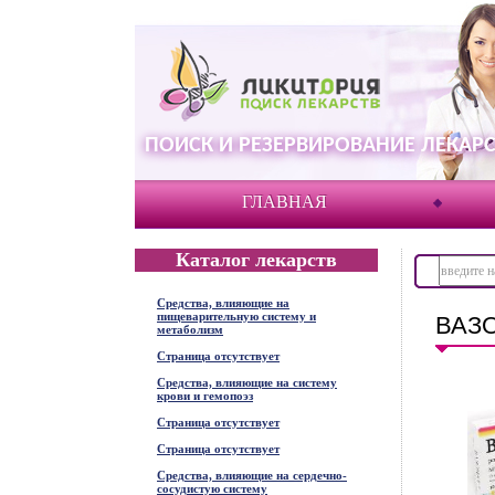
ПОИСК И РЕЗЕРВИРОВАНИЕ ЛЕКАРС
ГЛАВНАЯ
Каталог лекарств
Средства, влияющие на
пищеварительную систему и
ВАЗО
метаболизм
Страница отсутствует
Средства, влияющие на систему
крови и гемопоэз
Страница отсутствует
Страница отсутствует
Средства, влияющие на сердечно-
сосудистую систему