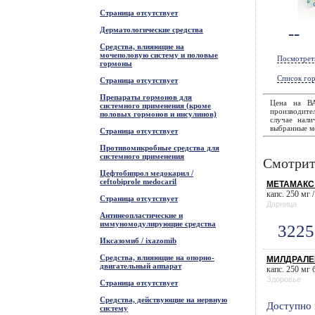
Страница отсутствует
--
Дерматологические средства
Средства, влияющие на
мочеполовую систему и половые
Посмотрет
гормоны
Список гор
Страница отсутствует
Препараты гормонов для
Цена на ВА
системного применения (кроме
производите
половых гормонов и инсулинов)
случае нали
выбранные ме
Страница отсутствует
Противомикробные средства для
системного применения
Смотрит
Цефтобипрол медокарил /
ceftobiprole medocaril
МЕТАМАКС (
капс. 250 мг /
Страница отсутствует
Дарница
Антинеопластические и
иммуномодулирующие средства
3225
Иксазомиб / ixazomib
Средства, влияющие на опорно-
МИЛДРАЛЕК
двигательный аппарат
капс. 250 мг 
Здоровье
Страница отсутствует
Средства, действующие на нервную
Доступно 
систему