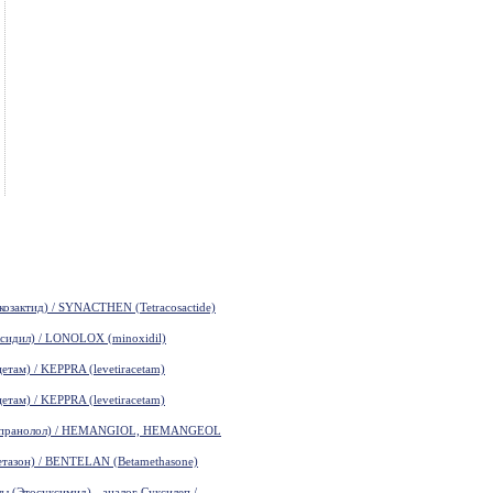
зактид) / SYNACTHEN (Tetracosactide)
идил) / LONOLOX (minoxidil)
там) / KEPPRA (levetiracetam)
там) / KEPPRA (levetiracetam)
пранолол) / HEMANGIOL, HEMANGEOL
азон) / BENTELAN (Betamethasone)
(Этосуксимид) - аналог Суксилеп /