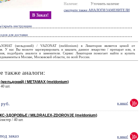
Наличие:
Уточнить наличие
смотрите также АНАЛОГИ/ЗАМЕНИТЕЛИ
В Заказ!
ь/скрыть инструкцию
одов для доставки
ЗОНАТ (мельдоний) / VAZONAT (meldonium) в Ликитория является ценой от
ля. У нас Вы можете зарезервировать и заказать данное лекарство / препарат или, в
чия, подобрать аналоги и заменители. Сервис Ликитория помогает найти и купить
дикаменты в Москве, Московской области, по всей России.
е также аналоги:
мельдоний) / METAMAX (meldonium)
 40 шт.
руб.
в заказ!
С-ЗДОРОВЬЕ / MILDRALEX-ZDOROVJE (meldonium)
блистер / 40 шт.
под заказ
в заказ!