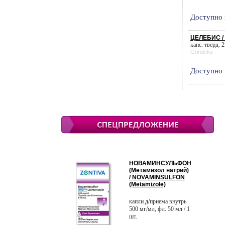
Доступно 
ЦЕЛЕБИС /
капс. тверд. 2
Grindeks
Доступно 
НОВАМИНСУЛЬФОН
(Метамизол натрий)
/ NOVAMINSULFON
(Metamizole)
капли д/приема внутрь
500 мг/мл, фл. 50 мл / 1
шт.