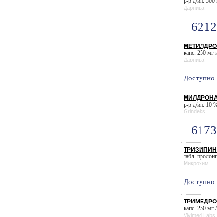
р-р д/ин. 500
Дарница
6212
МЕТИЛДРОН
капс. 250 мг к
Дарница
Доступно 
МИЛДРОНАТ 
р-р д/ин. 10 %
Grindeks
6173
ТРИЗИПИН Л
табл. пролонг.
Микрохим
Доступно 
ТРИМЕДРОН
капс. 250 мг /
Vivimed Labs