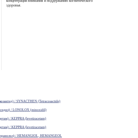
концентрации внимания и поддержанию когнитического
здоровья.
зактид) / SYNACTHEN (Tetracosactide)
идил) / LONOLOX (minoxidil)
там) / KEPPRA (levetiracetam)
там) / KEPPRA (levetiracetam)
пранолол) / HEMANGIOL, HEMANGEOL