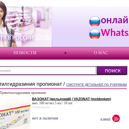
онлай
Whats
ТВ В РОССИИ
НОВОСТИ
О НАС
тилгидразиния пропионат /
СМОТРИТЕ ДЕТАЛЬНЕЕ ПО РУБРИКАМ
Триметилгидразиния пропионат
ВАЗОНАТ (мельдоний) / VAZONAT (meldonium)
амп. 100 мг/мл 5 мл / 10 шт.
Олайнфарм
нет в наличии
в заказ!