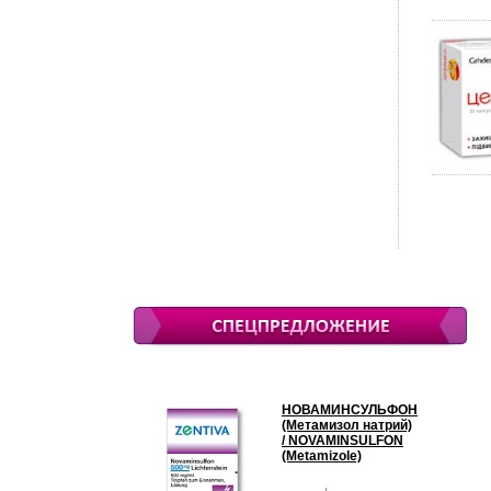
НОВАМИНСУЛЬФОН
(Метамизол натрий)
/ NOVAMINSULFON
(Metamizole)