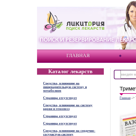
ПОИСК И РЕЗЕРВИРОВАНИЕ ЛЕКАРС
ГЛАВНАЯ
Каталог лекарств
Средства, влияющие на
пищеварительную систему и
Триме
метаболизм
->
Страница отсутствует
Главная
Средства, влияющие на систему
крови и гемопоэз
Страница отсутствует
Страница отсутствует
Средства, влияющие на сердечно-
сосудистую систему