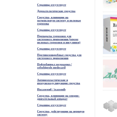
Страница отсутствует
Дерматологические средства
Средства, влияющие на
мочеполовую систему и половые
гормоны
Страница отсутствует
Препараты гормонов для
системного применения (кроме
половых гормонов и инсулинов)
Страница отсутствует
Противомикробные средства для
системного применения
Цефтобипрол медокарил /
ceftobiprole medocaril
Страница отсутствует
Антинеопластические и
иммуномодулирующие средства
Иксазомиб / ixazomib
Средства, влияющие на опорно-
двигательный аппарат
Страница отсутствует
Средства, действующие на нервную
систему