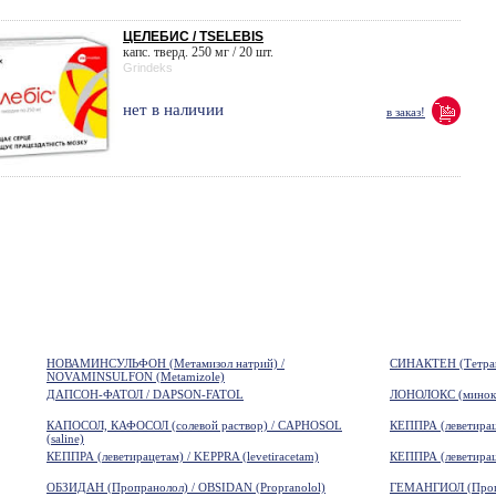
ЦЕЛЕБИС / TSELEBIS
капс. тверд. 250 мг / 20 шт.
Grindeks
нет в наличии
в заказ!
НОВАМИНСУЛЬФОН (Метамизол натрий) /
СИНАКТЕН (Тетрако
NOVAMINSULFON (Metamizole)
ДАПСОН-ФАТОЛ / DAPSON-FATOL
ЛОНОЛОКС (минокс
КАПОСОЛ, КАФОСОЛ (солевой раствор) / CAPHOSOL
КЕППРА (леветираце
(saline)
КЕППРА (леветирацетам) / KEPPRA (levetiracetam)
КЕППРА (леветираце
ОБЗИДАН (Пропранолол) / OBSIDAN (Propranolol)
ГЕМАНГИОЛ (Про