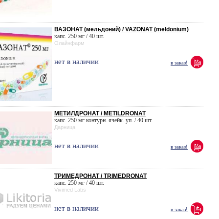
ВАЗОНАТ (мельдоний) / VAZONAT (meldonium)
капс. 250 мг / 40 шт.
Олайнфарм
нет в наличии
в заказ!
МЕТИЛДРОНАТ / METILDRONAT
капс. 250 мг контурн. ячейк. уп. / 40 шт.
Дарница
нет в наличии
в заказ!
ТРИМЕДРОНАТ / TRIMEDRONAT
капс. 250 мг / 40 шт.
Vivimed Labs
нет в наличии
в заказ!