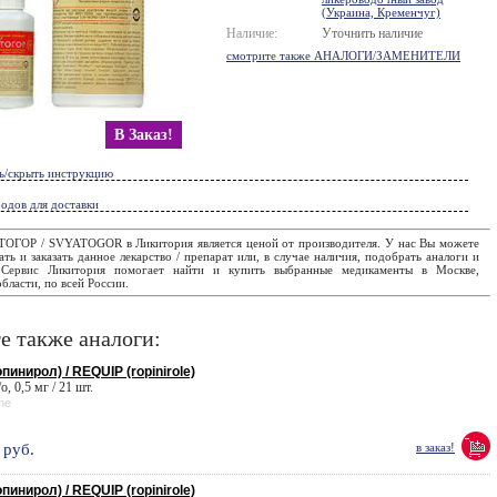
(Украина, Кременчуг)
Наличие:
Уточнить наличие
смотрите также АНАЛОГИ/ЗАМЕНИТЕЛИ
В Заказ!
ь/скрыть инструкцию
одов для доставки
ТОГОР / SVYATOGOR в Ликитория является ценой от производителя. У нас Вы можете
ать и заказать данное лекарство / препарат или, в случае наличия, подобрать аналоги и
. Сервис Ликитория помогает найти и купить выбранные медикаменты в Москве,
бласти, по всей России.
е также аналоги:
инирол) / REQUIP (ropinirole)
/о, 0,5 мг / 21 шт.
ne
руб.
в заказ!
инирол) / REQUIP (ropinirole)