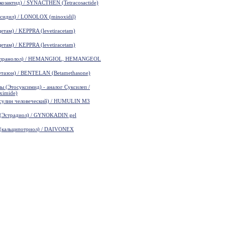
зактид) / SYNACTHEN (Tetracosactide)
идил) / LONOLOX (minoxidil)
там) / KEPPRA (levetiracetam)
там) / KEPPRA (levetiracetam)
пранолол) / HEMANGIOL, HEMANGEOL
азон) / BENTELAN (Betamethasone)
(Этосуксимид) - аналог Суксилеп /
ximide)
лин человеческий) / HUMULIN M3
Эстрадиол) / GYNOKADIN gel
кальципотриол) / DAIVONEX