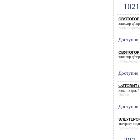
1021
СВЯТОГОР 
эликсир д/пер
Кременчугск
Доступно 
СВЯТОГОР 
эликсир д/пер
Ликеро-водоч
Доступно 
ФИТОВИТ / 
капс. тверд. /
Unique
Доступно 
ЭЛЕУТЕРОК
экстракт жидк
Лубныфарм