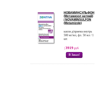
НОВАМИНСУЛЬФОН
(Метамизол натрий)
/ NOVAMINSULFON
(Metamizole)
капли д/приема внутрь
500 мг/мл, фл. 50 мл / 1
шт.
3919
|
руб.
В Заказ!