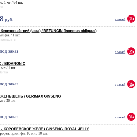
/о, 1 мг / 84 шт.
ne
8
руб.
в заказ!
ерезовый гриб (чага) / BEFUNGIN (inonotus obliguus)
мл фл. / 1 шт.
препараты
под заказ
в заказ!
 / BIOARON C
 мл / 1 шт.
lenka
под заказ
в заказ!
ЖЕНЬШЕНЬ / GERIMAX GINSENG
мг / 30 шт.
под заказ
в заказ!
 КОРОЛЕВСКОЕ ЖЕЛЕ / GINSENG, ROYAL JELLY
рорал. прим. фл. 10 мл / 10 шт.