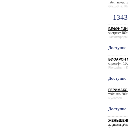
табл., покр. п
GlaxoSmithKli
1343
БЕФУНГИН б
экстракт 100 
Татхимфарм
Доступно 
БИОАРОН C
сироп фл. 100
Phytopharm K
Доступно 
ГЕРИМАКС 
табл. п/о 200 
Nycomed
Доступно 
ЖЕНЬШЕНЬ,
жидкость д/пе