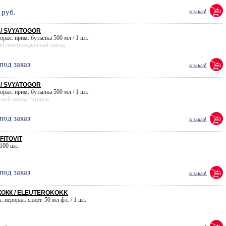
руб.
в заказ!
/ SVYATOGOR
орал. прим. бутылка 500 мл / 1 шт.
ий ликероводочный завод
под заказ
в заказ!
/ SVYATOGOR
орал. прим. бутылка 500 мл / 1 шт.
ный завод Тетерев
под заказ
в заказ!
FITOVIT
 100 шт.
под заказ
в заказ!
ОКК / ELEUTEROKOKK
. перорал. спирт. 50 мл фл. / 1 шт.