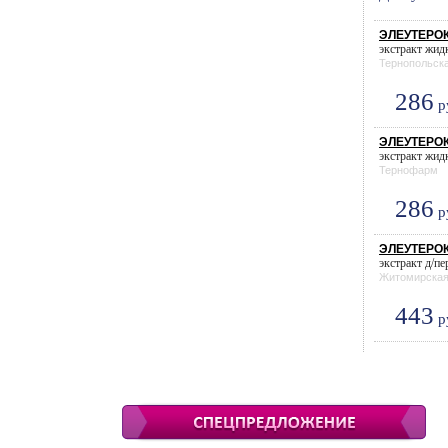
ЭЛЕУТЕРОК
экстракт жидк
Тернопольск
286
р
ЭЛЕУТЕРОК
экстракт жидк
Тернофарм
286
р
ЭЛЕУТЕРОК
экстракт д/пе
Житомирска
443
р