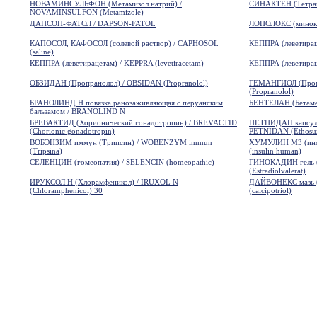
НОВАМИНСУЛЬФОН (Метамизол натрий) /
СИНАКТЕН (Тетрако
NOVAMINSULFON (Metamizole)
ДАПСОН-ФАТОЛ / DAPSON-FATOL
ЛОНОЛОКС (минокс
КАПОСОЛ, КАФОСОЛ (солевой раствор) / CAPHOSOL
КЕППРА (леветираце
(saline)
КЕППРА (леветирацетам) / KEPPRA (levetiracetam)
КЕППРА (леветираце
ОБЗИДАН (Пропранолол) / OBSIDAN (Propranolol)
ГЕМАНГИОЛ (Про
(Propranolol)
БРАНОЛИНД Н повязка ранозаживляющая с перуанским
БЕНТЕЛАН (Бетамет
бальзамом / BRANOLIND N
БРЕВАКТИД (Хорионический гонадотропин) / BREVACTID
ПЕТНИДАН капсулы 
(Chorionic gonadotropin)
PETNIDAN (Ethosu
ВОБЭНЗИМ иммун (Трипсин) / WOBENZYM immun
ХУМУЛИН М3 (инсу
(Tripsina)
(insulin human)
СЕЛЕНЦИН (гомеопатия) / SELENCIN (homeopathic)
ГИНОКАДИН гель (
(Estradiolvalerat)
ИРУКСОЛ Н (Хлорамфеникол) / IRUXOL N
ДАЙВОНЕКС мазь (
(Chloramphenicol) 30
(calcipotriol)