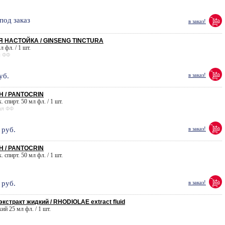
под заказ
в заказ!
НАСТОЙКА / GINSENG TINCTURA
л фл. / 1 шт.
я ФФ
уб.
в заказ!
 / PANTOCRIN
. спирт. 50 мл фл. / 1 шт.
ая ФФ
руб.
в заказ!
 / PANTOCRIN
. спирт. 50 мл фл. / 1 шт.
руб.
в заказ!
стракт жидкий / RHODIOLAE extract fluid
ий 25 мл фл. / 1 шт.