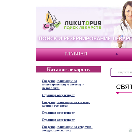
ПОИСК И РЕЗЕРВИРОВАНИЕ ЛЕКАРС
ГЛАВНАЯ
Каталог лекарств
Средства, влияющие на
пищеварительную систему и
СВЯ
метаболизм
Страница отсутствует
Средства, влияющие на систему
крови и гемопоэз
Страница отсутствует
Страница отсутствует
Средства, влияющие на сердечно-
сосудистую систему