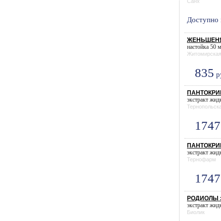
Санх
Доступно 
ЖЕНЬШЕНЯ 
настойка 50 м
Житомирска
835
р
ПАНТОКРИН
экстракт жидк
Тернопольск
1747
ПАНТОКРИН
экстракт жидк
Тернофарм
1747
РОДИОЛЫ эк
экстракт жидк
Биолик