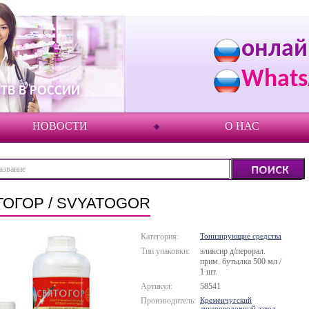
онлай
Whats
ТВ В РОССИИ
НОВОСТИ
О НАС
ТОГОР / SVYATOGOR
Категория:
Тонизирующие средства
Тип упаковки:
эликсир д/перорал.
прим. бутылка 500 мл /
1 шт.
Артикул:
58541
Производитель:
Кременчугский
ликероводочный завод