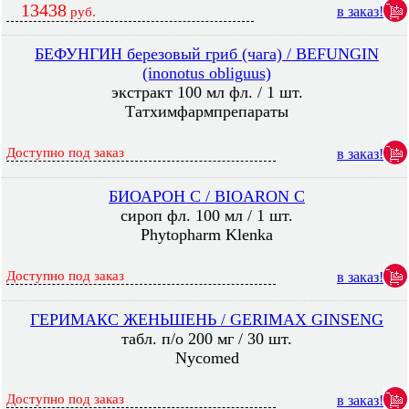
13438
в заказ!
руб.
БЕФУНГИН березовый гриб (чага) / BEFUNGIN
(inonotus obliguus)
экстракт 100 мл фл. / 1 шт.
Татхимфармпрепараты
Доступно под заказ
в заказ!
БИОАРОН C / BIOARON C
сироп фл. 100 мл / 1 шт.
Phytopharm Klenka
Доступно под заказ
в заказ!
ГЕРИМАКС ЖЕНЬШЕНЬ / GERIMAX GINSENG
табл. п/о 200 мг / 30 шт.
Nycomed
Доступно под заказ
в заказ!