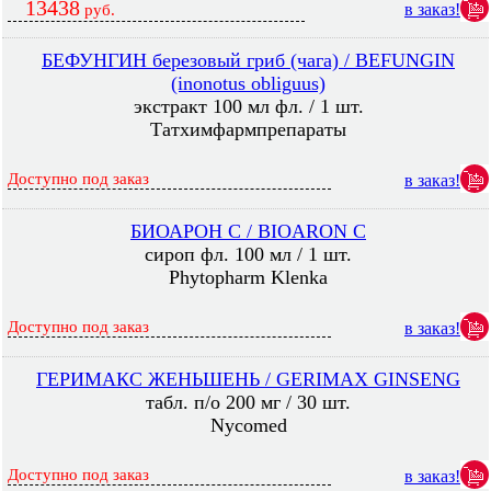
13438
в заказ!
руб.
БЕФУНГИН березовый гриб (чага) / BEFUNGIN
(inonotus obliguus)
экстракт 100 мл фл. / 1 шт.
Татхимфармпрепараты
Доступно под заказ
в заказ!
БИОАРОН C / BIOARON C
сироп фл. 100 мл / 1 шт.
Phytopharm Klenka
Доступно под заказ
в заказ!
ГЕРИМАКС ЖЕНЬШЕНЬ / GERIMAX GINSENG
табл. п/о 200 мг / 30 шт.
Nycomed
Доступно под заказ
в заказ!