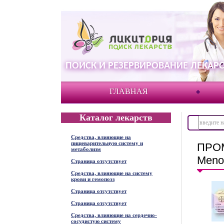
ПОИСК И РЕЗЕРВИРОВАНИЕ ЛЕКАРС
ГЛАВНАЯ
Каталог лекарств
Средства, влияющие на
пищеварительную систему и
ПРОМ
метаболизм
Meno
Страница отсутствует
Средства, влияющие на систему
крови и гемопоэз
Страница отсутствует
Страница отсутствует
Средства, влияющие на сердечно-
сосудистую систему