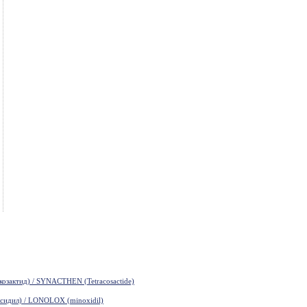
зактид) / SYNACTHEN (Tetracosactide)
идил) / LONOLOX (minoxidil)