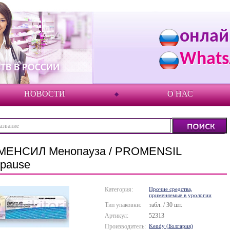
онлай
Whats
ТВ В РОССИИ
НОВОСТИ
О НАС
ЕНСИЛ Менопауза / PROMENSIL
pause
Категория:
Прочие средства,
применяемые в урологии
Тип упаковки:
табл. / 30 шт.
Артикул:
52313
Производитель:
Kendy (Болгария)