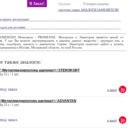
В Заказ!
Наличие:
Уточнить наличие
смотрите также АНАЛОГИ/ЗАМЕНИТЕЛИ
ь/скрыть инструкцию
одов для доставки
ОМЕНСИЛ Менопауза / PROMENSIL Menopause в Ликитория является ценой от
ля. У нас Вы можете зарезервировать и заказать данное лекарство / препарат или, в
чия, подобрать аналоги и заменители. Сервис Ликитория помогает найти и купить
дикаменты в Москве, Московской области, по всей России.
е также аналоги:
 (Метилпреднизолона ацепонат) / STEROKORT
а 15 г / 1 шт.
под заказ
в заказ!
(Метилпреднизолона ацепонат) / ADVANTAN
а 15 г / 1 шт.
под заказ
в заказ!