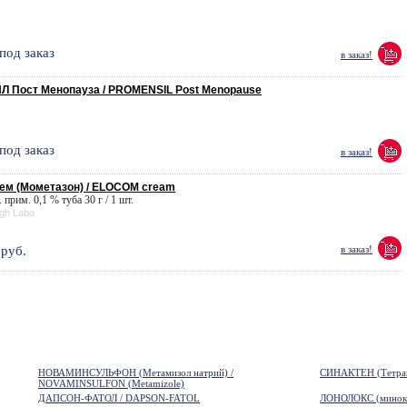
под заказ
в заказ!
 Пост Менопауза / PROMENSIL Post Menopause
под заказ
в заказ!
м (Мометазон) / ELOCOM cream
 прим. 0,1 % туба 30 г / 1 шт.
ugh Labo
руб.
в заказ!
НОВАМИНСУЛЬФОН (Метамизол натрий) /
СИНАКТЕН (Тетрако
NOVAMINSULFON (Metamizole)
ДАПСОН-ФАТОЛ / DAPSON-FATOL
ЛОНОЛОКС (минокс