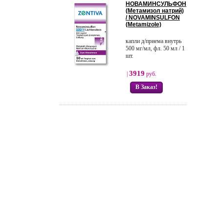
НОВАМИНСУЛЬФОН
(Метамизол натрий)
/ NOVAMINSULFON
(Metamizole)
капли д/приема внутрь
500 мг/мл, фл. 50 мл / 1
шт.
3919
|
руб.
В Заказ!