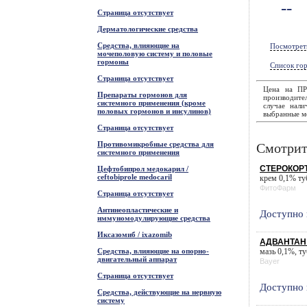
--
Страница отсутствует
Дерматологические средства
Средства, влияющие на
Посмотрет
мочеполовую систему и половые
гормоны
Список гор
Страница отсутствует
Цена на ПР
Препараты гормонов для
производите
системного применения (кроме
случае нали
половых гормонов и инсулинов)
выбранные ме
Страница отсутствует
Противомикробные средства для
Смотрит
системного применения
СТЕРОКОРТ
Цефтобипрол медокарил /
ceftobiprole medocaril
крем 0,1% туб
ФитоФарм
Страница отсутствует
Антинеопластические и
Доступно 
иммуномодулирующие средства
Иксазомиб / ixazomib
АДВАНТАН 
Средства, влияющие на опорно-
мазь 0,1%, туб
двигательный аппарат
Bayer
Страница отсутствует
Доступно 
Средства, действующие на нервную
систему