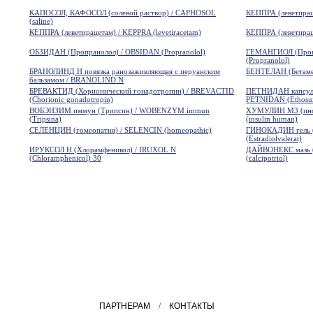
КАПОСОЛ, КАФОСОЛ (солевой раствор) / CAPHOSOL
КЕППРА (леветираце
(saline)
КЕППРА (леветирацетам) / KEPPRA (levetiracetam)
КЕППРА (леветираце
ОБЗИДАН (Пропранолол) / OBSIDAN (Propranolol)
ГЕМАНГИОЛ (Про
(Propranolol)
БРАНОЛИНД Н повязка ранозаживляющая с перуанским
БЕНТЕЛАН (Бетамет
бальзамом / BRANOLIND N
БРЕВАКТИД (Хорионический гонадотропин) / BREVACTID
ПЕТНИДАН капсулы 
(Chorionic gonadotropin)
PETNIDAN (Ethosu
ВОБЭНЗИМ иммун (Трипсин) / WOBENZYM immun
ХУМУЛИН М3 (инсу
(Tripsina)
(insulin human)
СЕЛЕНЦИН (гомеопатия) / SELENCIN (homeopathic)
ГИНОКАДИН гель (
(Estradiolvalerat)
ИРУКСОЛ Н (Хлорамфеникол) / IRUXOL N
ДАЙВОНЕКС мазь (
(Chloramphenicol) 30
(calcipotriol)
ПАРТНЕРАМ
/
КОНТАКТЫ