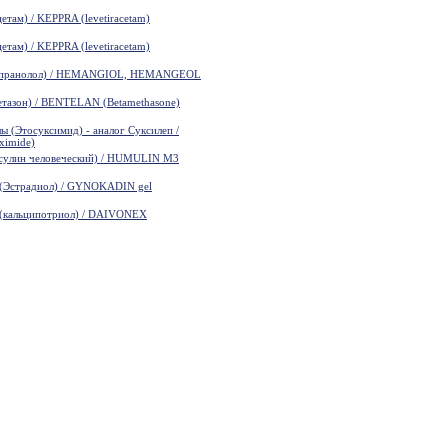
там) / KEPPRA (levetiracetam)
там) / KEPPRA (levetiracetam)
пранолол) / HEMANGIOL, HEMANGEOL
азон) / BENTELAN (Betamethasone)
(Этосуксимид) - аналог Суксилеп /
ximide)
лин человеческий) / HUMULIN M3
Эстрадиол) / GYNOKADIN gel
кальципотриол) / DAIVONEX