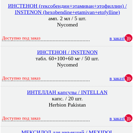
ИНСТЕНОН (гексобендин+этамиван+этофиллин) /
INSTENON (hexobendine+etamivan+etofylline)
амп. 2 мл / 5 шт.
Nycomed
Доступно под заказ
в заказ!
ИНСТЕНОН / INSTENON
табл. 60+100+60 мг / 50 шт.
Nycomed
Доступно под заказ
в заказ!
ИНТЕЛЛАН капсулы / INTELLAN
капс. / 20 шт.
Herbion Pakistan
Доступно под заказ
в заказ!
МЕКСИДОЛ для инъекций / MEXIDOL