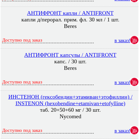
АНТИФРОНТ капли / ANTIFRONT
капли д/перорал. прим. фл. 30 мл / 1 шт.
Beres
Доступно под заказ
в заказ!
АНТИФРОНТ капсулы / ANTIFRONT
капс. / 30 шт.
Beres
Доступно под заказ
в заказ!
ИНСТЕНОН (гексобендин+этамиван+этофиллин) /
INSTENON (hexobendine+etamivan+etofylline)
таб. 20+50+60 мг / 30 шт.
Nycomed
Доступно под заказ
в заказ!