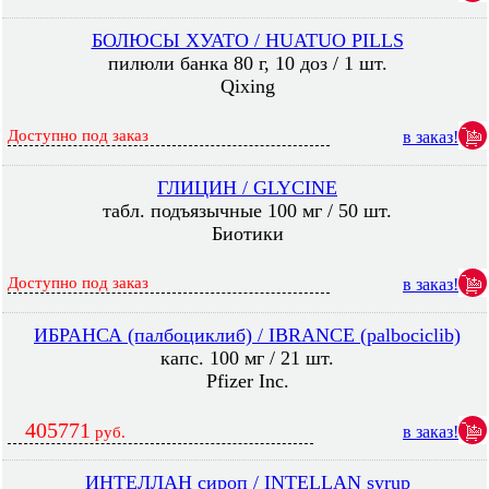
БОЛЮСЫ ХУАТО / HUATUO PILLS
пилюли банка 80 г, 10 доз / 1 шт.
Qixing
Доступно под заказ
в заказ!
ГЛИЦИН / GLYCINE
табл. подъязычные 100 мг / 50 шт.
Биотики
Доступно под заказ
в заказ!
ИБРАНСА (палбоциклиб) / IBRANCE (palbociclib)
капс. 100 мг / 21 шт.
Pfizer Inc.
405771
в заказ!
руб.
ИНТЕЛЛАН сироп / INTELLAN syrup