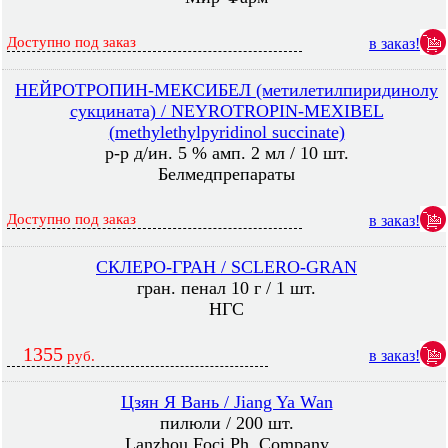
Доступно под заказ
в заказ!
НЕЙРОТРОПИН-МЕКСИБЕЛ (метилетилпиридинолу
сукцината) / NEYROTROPIN-MEXIBEL
(methylethylpyridinol succinate)
р-р д/ин. 5 % амп. 2 мл / 10 шт.
Белмедпрепараты
Доступно под заказ
в заказ!
СКЛЕРО-ГРАН / SCLERO-GRAN
гран. пенал 10 г / 1 шт.
НГС
1355
в заказ!
руб.
Цзян Я Вань / Jiang Ya Wan
пилюли / 200 шт.
Lanzhou Foci Ph. Company