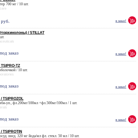
тер 700 мг / 10 шт.
care
руб.
в заказ!
торхинолоны) / STILLAT
 шт.
ceuticals
под заказ
в заказ!
 TSIPRO-TZ
 оболочкой / 10 шт.
oratories
под заказ
в заказ!
/ TSIPROZOL
омби-уп., фл.200мг/100мл +фл.500мг/100мл / 1 шт.
erals
под заказ
в заказ!
/ TSIPROTIN
осуд. введ. 320 мг йода/мл фл. стекл. 50 мл / 10 шт.