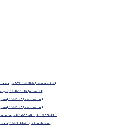
зактид) / SYNACTHEN (Tetracosactide)
идил) / LONOLOX (minoxidil)
там) / KEPPRA (levetiracetam)
там) / KEPPRA (levetiracetam)
пранолол) / HEMANGIOL, HEMANGEOL
азон) / BENTELAN (Betamethasone)