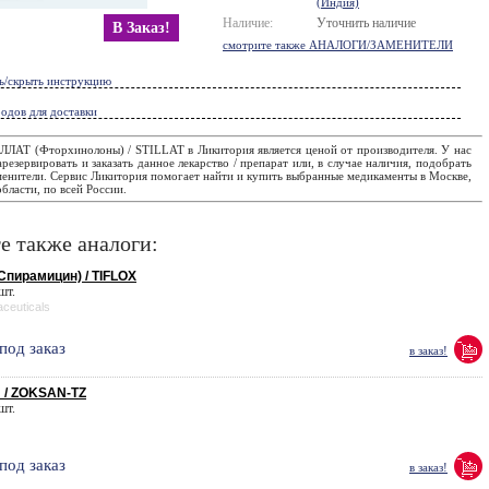
(Индия)
Наличие:
Уточнить наличие
В Заказ!
смотрите также АНАЛОГИ/ЗАМЕНИТЕЛИ
ь/скрыть инструкцию
одов для доставки
ЛЛАТ (Фторхинолоны) / STILLAT в Ликитория является ценой от производителя. У нас
резервировать и заказать данное лекарство / препарат или, в случае наличия, подобрать
менители. Сервис Ликитория помогает найти и купить выбранные медикаменты в Москве,
бласти, по всей России.
е также аналоги:
пирамицин) / TIFLOX
 шт.
ceuticals
под заказ
в заказ!
 / ZOKSAN-TZ
 шт.
под заказ
в заказ!