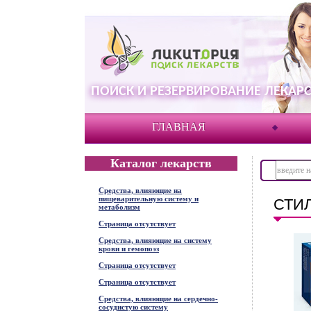
ПОИСК И РЕЗЕРВИРОВАНИЕ ЛЕКАРС
ГЛАВНАЯ
Каталог лекарств
Средства, влияющие на
пищеварительную систему и
СТИЛ
метаболизм
Страница отсутствует
Средства, влияющие на систему
крови и гемопоэз
Страница отсутствует
Страница отсутствует
Средства, влияющие на сердечно-
сосудистую систему