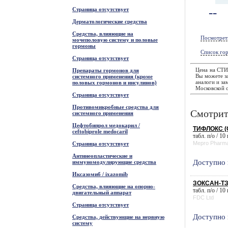
--
Страница отсутствует
Дерматологические средства
Средства, влияющие на
Посмотрет
мочеполовую систему и половые
гормоны
Список гор
Страница отсутствует
Цена на СТИ
Препараты гормонов для
Вы можете за
системного применения (кроме
аналоги и за
половых гормонов и инсулинов)
Московской о
Страница отсутствует
Противомикробные средства для
Смотрит
системного применения
Цефтобипрол медокарил /
ТИФЛОКС (С
ceftobiprole medocaril
табл. п/о / 10
Mepro Pharma
Страница отсутствует
Антинеопластические и
Доступно 
иммуномодулирующие средства
Иксазомиб / ixazomib
ЗОКСАН-ТЗ
Средства, влияющие на опорно-
табл. п/о / 10
двигательный аппарат
FDC Ltd
Страница отсутствует
Доступно 
Средства, действующие на нервную
систему