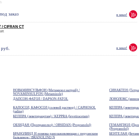
ch
под заказ
в заказ!
 / CIFRAN CT
 шт.
руб.
в заказ!
НОВАМИНСУЛЬФОН (Метамизол натрий) /
СИНАКТЕН (Тетрако
NOVAMINSULFON (Metamizole)
ДАПСОН-ФАТОЛ / DAPSON-FATOL
ЛОНОЛОКС (минокс
КАПОСОЛ, КАФОСОЛ (солевой раствор) / CAPHOSOL
КЕППРА (леветираце
(saline)
КЕППРА (леветирацетам) / KEPPRA (levetiracetam)
КЕППРА (леветираце
ОБЗИДАН (Пропранолол) / OBSIDAN (Propranolol)
ГЕМАНГИОЛ (Про
(Propranolol)
БРАНОЛИНД Н повязка ранозаживляющая с перуанским
БЕНТЕЛАН (Бетамет
бальзамом / BRANOLIND N