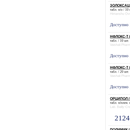
ЗОЛОКСАЦИ
табл. п/о / 10
Himanshu Ov
Доступно 
НФЛОКС-Т 
табл. / 10 шт.
Vaishali Phar
Доступно 
НФЛОКС-Т 
табл. / 20 шт.
Vaishali Phar
Доступно 
ОРЦИПОЛ /
табл. п/плен.
Lab. Bailly-Cr
2124
ПОЛИМИК /