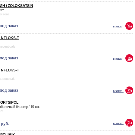
Н / ZOLOKSATSIN
 шт.
erseas
под заказ
в заказ!
/ NFLOKS-T
maceuticals
под заказ
в заказ!
/ NFLOKS-T
maceuticals
под заказ
в заказ!
 ORTSIPOL
 оболочкой блистер / 10 шт.
eat
руб.
в заказ!
 POLIMIK