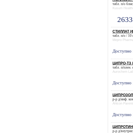
табл. п/о блис
Kusum Health
2633
СТИЛЛАТ (Ф
табл. п/о / 10
Mepro Pharma
Доступно 
ЦИПРО-ТЗ /
табл. п/плен.
Aurochem Lab
Доступно 
ЦИПРОЗОЛ 
р-р д/инф. к
Ahlcon Parent
Доступно 
ЦИПРОТИН 
р-р д/внутрис