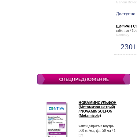
Genom Biote
Доступно 
ЦИФРАН СТ
табл. п/о / 10
Ranbaxy
2301
НОВАМИНСУЛЬФОН
(Метамизол натрий)
/ NOVAMINSULFON
(Metamizole)
капли д/приема внутрь
500 мг/мл, фл. 50 мл / 1
шт.