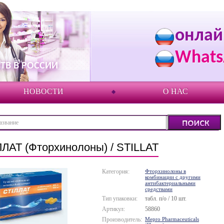
онлай
Whats
ТВ В РОССИИ
НОВОСТИ
О НАС
ЛАТ (Фторхинолоны) / STILLAT
Категория:
Фторхинолоны в
комбинации с другими
антибактериальными
средствами
Тип упаковки:
табл. п/о / 10 шт.
Артикул:
58860
Производитель:
Mepro Pharmaceuticals