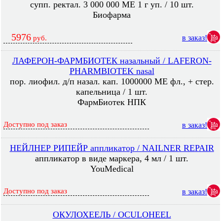
супп. ректал. 3 000 000 МЕ 1 г уп. / 10 шт.
Биофарма
5976
в заказ!
руб.
ЛАФЕРОН-ФАРМБИОТЕК назальный / LAFERON-
PHARMBIOTEK nasal
пор. лиофил. д/п назал. кап. 1000000 МЕ фл., + стер.
капельница / 1 шт.
ФармБиотек НПК
Доступно под заказ
в заказ!
НЕЙЛНЕР РИПЕЙР аппликатор / NAILNER REPAIR
аппликатор в виде маркера, 4 мл / 1 шт.
YouMedical
Доступно под заказ
в заказ!
ОКУЛОХЕЕЛЬ / OCULOHEEL