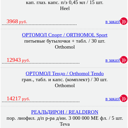
кап. глаз. капс. п/э 0,45 мл / 15 шт.
Heel
3968
в заказ!
руб.
ОРТОМОЛ Спорт / ORTHOMOL Sport
питьевые бутылочки + табл. / 30 шт.
Orthomol
12943
в заказ!
руб.
ОРТОМОЛ Тендо / Orthomol Tendo
гран., табл. и капс. (комплект) / 30 шт.
Orthomol
14217
в заказ!
руб.
РЕАЛЬДИРОН / REALDIRON
пор. лиофил. д/п р-ра д/ин. 3 000 000 МЕ фл. / 5 шт.
Teva