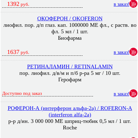
1392
в заказ!
руб.
ОКОФЕРОН / OKOFERON
лиофил. пор. д/п глаз. кап. 1000000 МЕ фл., с раств. во
фл. 5 мл / 1 шт.
Биофарма
1637
в заказ!
руб.
РЕТИНАЛАМИН / RETINALAMIN
пор. лиофил. д/в/м и п/б р-ра 5 мг / 10 шт.
Герофарм
Доступно под заказ
в заказ!
РОФЕРОН-А (интерферон альфа-2а) / ROFERON-A
(interferon alfa-2a)
р-р д/ин. 3 000 000 МЕ шприц-тюбик 0,5 мл / 1 шт.
Roche