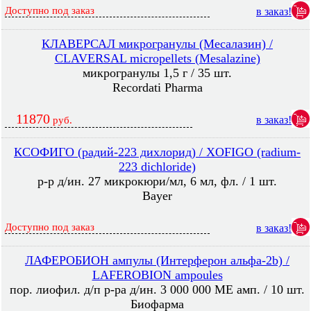
Доступно под заказ
в заказ!
КЛАВЕРСАЛ микрогранулы (Месалазин) /
CLAVERSAL micropellets (Mesalazine)
микрогранулы 1,5 г / 35 шт.
Recordati Pharma
11870
в заказ!
руб.
КСОФИГО (радий-223 дихлорид) / XOFIGO (radium-
223 dichloride)
р-р д/ин. 27 микрокюри/мл, 6 мл, фл. / 1 шт.
Bayer
Доступно под заказ
в заказ!
ЛАФЕРОБИОН ампулы (Интерферон альфа-2b) /
LAFEROBION ampoules
пор. лиофил. д/п р-ра д/ин. 3 000 000 МЕ амп. / 10 шт.
Биофарма