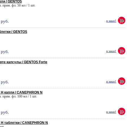
пли / GENTOS
л. прим. фл. 50 мл / 1 шт.
руб.
в заказ!
летки / GENTOS
руб.
в заказ!
те капсулы / GENTOS Forte
руб.
в заказ!
H капли / CANEPHRON N
л. прим. фл. 100 мл / 1 шт.
руб.
в заказ!
H таблетки / CANEPHRON N
 шт.