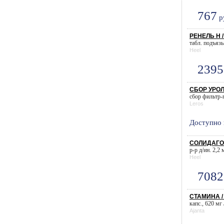
767
р
РЕНЕЛЬ Н /
табл. подъязы
Heel
2395
СБОР УРОЛ
сбор фильтр-п
Leros
Доступно 
СОЛИДАГО 
р-р д/ин. 2,2 
Heel
7082
СТАМИНА /
капс., 620 мг 
Ajanta