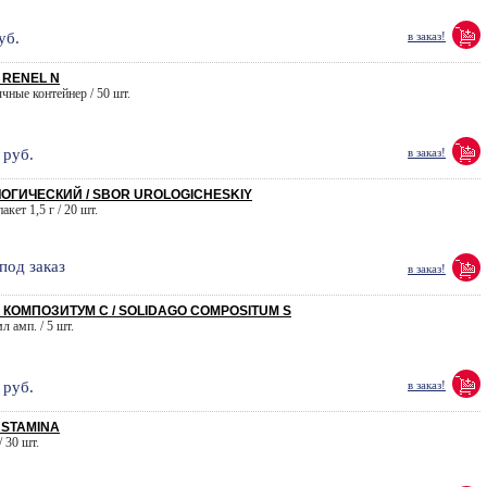
уб.
в заказ!
 RENEL N
чные контейнер / 50 шт.
руб.
в заказ!
ОГИЧЕСКИЙ / SBOR UROLOGICHESKIY
акет 1,5 г / 20 шт.
под заказ
в заказ!
КОМПОЗИТУМ С / SOLIDAGO COMPOSITUM S
мл амп. / 5 шт.
руб.
в заказ!
 STAMINA
/ 30 шт.