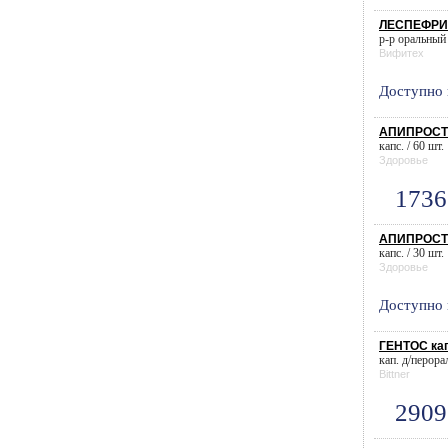
ЛЕСПЕФРИЛ
р-р оральный 
Вифитех
Доступно 
АПИПРОСТ 
капс. / 60 шт.
Здоровье
1736
АПИПРОСТ 
капс. / 30 шт.
Здоровье
Доступно 
ГЕНТОС ка
кап. д/перора
Bittner
2909