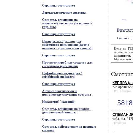
Страница отсутствует
Дерматологические средства
--
Средства, влияющие на
мочеполовую систему и половые
гормоны
Посмотрет
Страница отсутствует
Список гор
Препараты гормонов для
системного применения (кроме
половых гормонов и инсулинов)
Цена на ГЕ
зарезервиров
Страница отсутствует
заменители
Московской о
Противомикробные средства для
системного применения
Смотрит
Цефтобипрол медокарил /
ceftobiprole medocaril
КЕППРА (ле
Страница отсутствует
р-р оральный 
Антинеопластические и
UCB Pharma
иммуномодулирующие средства
5818
Иксазомиб / ixazomib
Средства, влияющие на опорно-
двигательный аппарат
СПЕМАН ДС
табл. фл. / 12
Страница отсутствует
Himalaya
Средства, действующие на нервную
систему