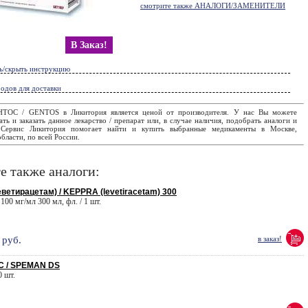
смотрите также АНАЛОГИ/ЗАМЕНИТЕЛИ
В Заказ!
ь/скрыть инструкцию
одов для доставки
НТОС / GENTOS в Ликитория является ценой от производителя. У нас Вы можете
ать и заказать данное лекарство / препарат или, в случае наличия, подобрать аналоги и
. Сервис Ликитория помогает найти и купить выбранные медикаменты в Москве,
бласти, по всей России.
е также аналоги:
ветирацетам) / KEPPRA (levetiracetam) 300
100 мг/мл 300 мл, фл. / 1 шт.
руб.
в заказ!
 / SPEMAN DS
0 шт.