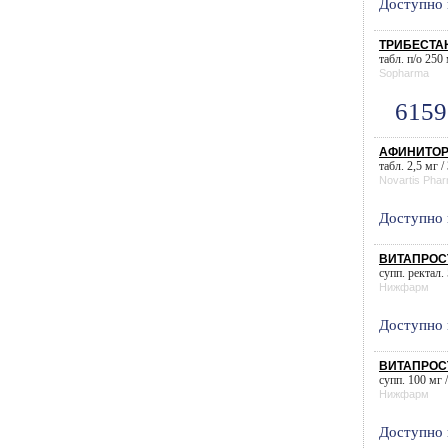
Доступно 
ТРИБЕСТАН
табл. п/о 250 
Sopharma
6159
АФИНИТОР (
табл. 2,5 мг /
Novartis Pha
Доступно 
ВИТАПРОСТ
супп. ректал. 
Нижфарм
Доступно 
ВИТАПРОСТ
супп. 100 мг /
Нижфарм
Доступно 