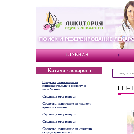
ПОИСК И РЕЗЕРВИРОВАНИЕ ЛЕКАРС
ГЛАВНАЯ
Каталог лекарств
Средства, влияющие на
пищеварительную систему и
ГЕНТ
метаболизм
Страница отсутствует
Средства, влияющие на систему
крови и гемопоэз
Страница отсутствует
Страница отсутствует
Средства, влияющие на сердечно-
сосудистую систему