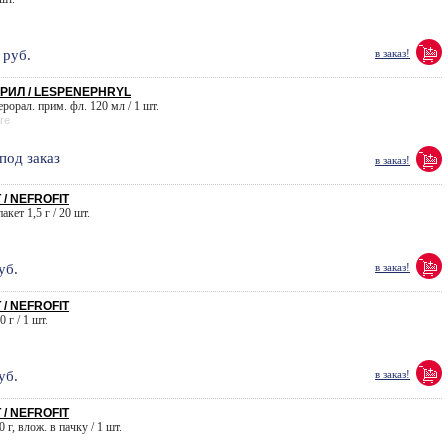
руб.
в заказ!
РИЛ / LESPENEPHRYL
перорал. прим. фл. 120 мл / 1 шт.
re
под заказ
в заказ!
/ NEFROFIT
акет 1,5 г / 20 шт.
уб.
в заказ!
/ NEFROFIT
 г / 1 шт.
уб.
в заказ!
/ NEFROFIT
 г, влож. в пачку / 1 шт.