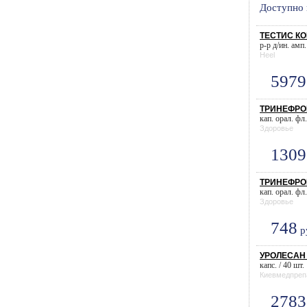
Доступно 
ТЕСТИС КО
р-р д/ин. амп.
Heel
5979
ТРИНЕФРО
кап. орал. фл
Здоровье
1309
ТРИНЕФРО
кап. орал. фл
Здоровье
748
р
УРОЛЕСАН 
капс. / 40 шт.
Киевмедпреп
2783