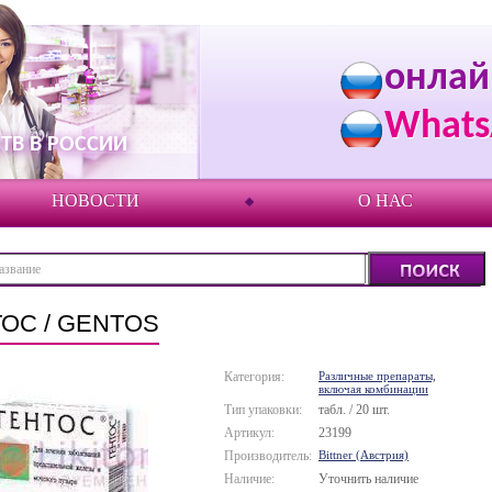
онлай
Whats
ТВ В РОССИИ
НОВОСТИ
О НАС
ОС / GENTOS
Категория:
Различные препараты,
включая комбинации
Тип упаковки:
табл. / 20 шт.
Артикул:
23199
Производитель:
Bittner (Австрия)
Наличие:
Уточнить наличие