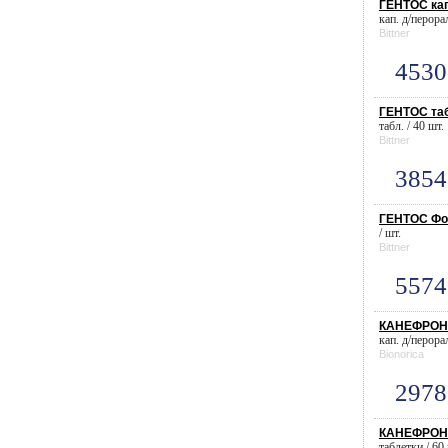
ГЕНТОС ка
кап. д/перора
Bittner
4530
ГЕНТОС таб
табл. / 40 шт.
Bittner
3854
ГЕНТОС Фор
/ шт.
Bittner
5574
КАНЕФРОН 
кап. д/перора
Bionorica
2978
КАНЕФРОН 
таблетки / 60