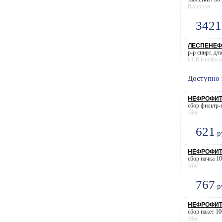
Bionorica
3421
ЛЕСПЕНЕФ
р-р спирт. д/
UCB Healthca
Доступно 
НЕФРОФИТ 
сбор фильтр-п
Эйм
621
р
НЕФРОФИТ 
сбор пачка 100
Эйм
767
р
НЕФРОФИТ 
сбор пакет 100
Эйм