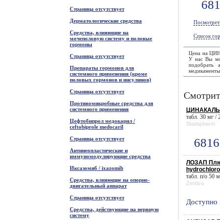
68
Страница отсутствует
Дерматологические средства
Посмотрет
Средства, влияющие на
Список гор
мочеполовую систему и половые
гормоны
Цена на ЦИН
Страница отсутствует
У нас Вы мож
подобрать 
Препараты гормонов для
медикаменты 
системного применения (кроме
половых гормонов и инсулинов)
Страница отсутствует
Смотрит
Противомикробные средства для
системного применения
ЦИНАКАЛЬЦ
табл. 30 мг / 
Цефтобипрол медокарил /
Stadapharm
ceftobiprole medocaril
Страница отсутствует
6816
Антинеопластические и
иммуномодулирующие средства
ЛОЗАП Плюс
Иксазомиб / ixazomib
hydrochloro
табл. п/о 50 м
Средства, влияющие на опорно-
Zentiva
двигательный аппарат
Страница отсутствует
Доступно 
Средства, действующие на нервную
систему