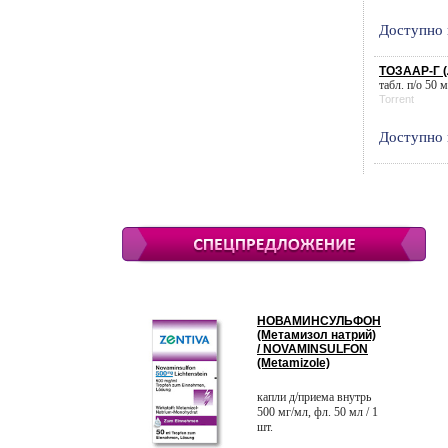
Доступно 
ТОЗААР-Г (
табл. п/о 50 м
Torrent
Доступно 
НОВАМИНСУЛЬФОН
(Метамизол натрий)
/ NOVAMINSULFON
(Metamizole)
капли д/приема внутрь
500 мг/мл, фл. 50 мл / 1
шт.