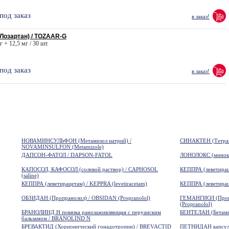
под заказ
в заказ!
Лозартан) / TOZAAR-G
г + 12,5 мг / 30 шт.
под заказ
в заказ!
НОВАМИНСУЛЬФОН (Метамизол натрий) /
СИНАКТЕН (Тетрако
NOVAMINSULFON (Metamizole)
ДАПСОН-ФАТОЛ / DAPSON-FATOL
ЛОНОЛОКС (минокс
КАПОСОЛ, КАФОСОЛ (солевой раствор) / CAPHOSOL
КЕППРА (леветираце
(saline)
КЕППРА (леветирацетам) / KEPPRA (levetiracetam)
КЕППРА (леветираце
ОБЗИДАН (Пропранолол) / OBSIDAN (Propranolol)
ГЕМАНГИОЛ (Про
(Propranolol)
БРАНОЛИНД Н повязка ранозаживляющая с перуанским
БЕНТЕЛАН (Бетамет
бальзамом / BRANOLIND N
БРЕВАКТИД (Хорионический гонадотропин) / BREVACTID
ПЕТНИДАН капсулы 