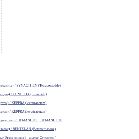
зактид) / SYNACTHEN (Tetracosactide)
идил) / LONOLOX (minoxidil)
там) / KEPPRA (levetiracetam)
там) / KEPPRA (levetiracetam)
пранолол) / HEMANGIOL, HEMANGEOL
азон) / BENTELAN (Betamethasone)
(Этосуксимид) - аналог Суксилеп /