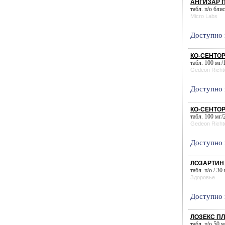
АНГИЗАР ПЛ
табл. п/о блис
Micro Labs
Доступно 
КО-СЕНТОР
табл. 100 мг/1
Gedeon Richt
Доступно 
КО-СЕНТОР
табл. 100 мг/2
Gedeon Richt
Доступно 
ЛОЗАРТИН 
табл. п/о / 30
Здоровье
Доступно 
ЛОЗЕКС ПЛ
табл. п/о 50 м