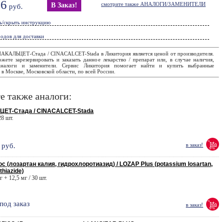
16
смотрите также АНАЛОГИ/ЗАМЕНИТЕЛИ
В Заказ!
руб.
ь/скрыть инструкцию
одов для доставки
АКАЛЬЦЕТ-Стада / CINACALCET-Stada в Ликитория является ценой от производителя.
ете зарезервировать и заказать данное лекарство / препарат или, в случае наличия,
аналоги и заменители. Сервис Ликитория помогает найти и купить выбранные
в Москве, Московской области, по всей России.
е также аналоги:
ЕТ-Стада / CINACALCET-Stada
28 шт.
руб.
в заказ!
 (лозартан калия, гидрохлоротиазид) / LOZAP Plus (potassium losartan,
thiazide)
г + 12,5 мг / 30 шт.
под заказ
в заказ!