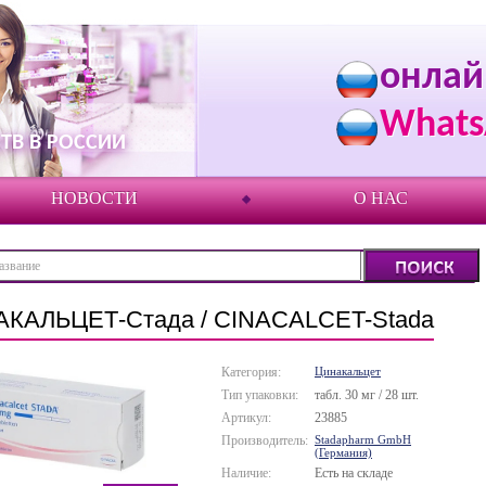
онлай
Whats
ТВ В РОССИИ
НОВОСТИ
О НАС
КАЛЬЦЕТ-Стада / CINACALCET-Stada
Категория:
Цинакальцет
Тип упаковки:
табл. 30 мг / 28 шт.
Артикул:
23885
Производитель:
Stadapharm GmbH
(Германия)
Наличие:
Есть на складе