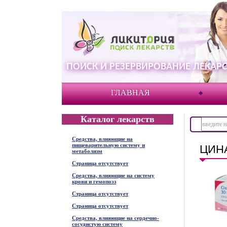
ПОИСК И РЕЗЕРВИРОВАНИЕ ЛЕКАРС
ГЛАВНАЯ
Каталог лекарств
Средства, влияющие на
пищеварительную систему и
ЦИНА
метаболизм
Страница отсутствует
Средства, влияющие на систему
крови и гемопоэз
Страница отсутствует
Страница отсутствует
Средства, влияющие на сердечно-
сосудистую систему