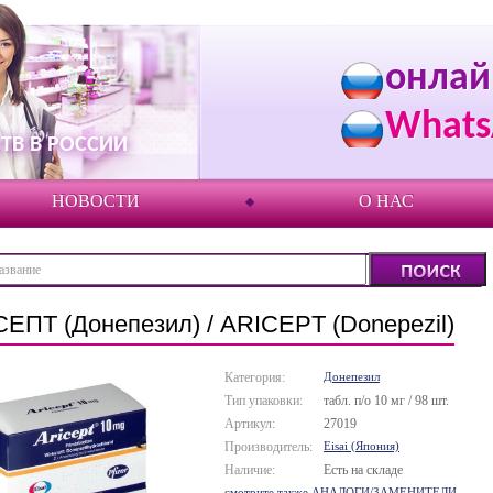
онлай
Whats
ТВ В РОССИИ
НОВОСТИ
О НАС
ЕПТ (Донепезил) / ARICEPT (Donepezil)
Категория:
Донепезил
Тип упаковки:
табл. п/о 10 мг / 98 шт.
Артикул:
27019
Производитель:
Eisai (Япония)
Наличие:
Есть на складе
смотрите также АНАЛОГИ/ЗАМЕНИТЕЛИ