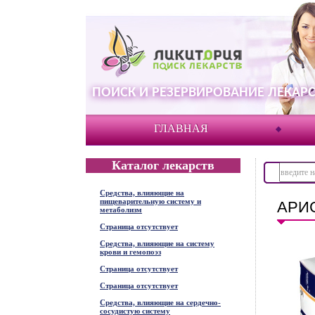
ПОИСК И РЕЗЕРВИРОВАНИЕ ЛЕКАРС
ГЛАВНАЯ
Каталог лекарств
Средства, влияющие на
пищеварительную систему и
АРИС
метаболизм
Страница отсутствует
Средства, влияющие на систему
крови и гемопоэз
Страница отсутствует
Страница отсутствует
Средства, влияющие на сердечно-
сосудистую систему