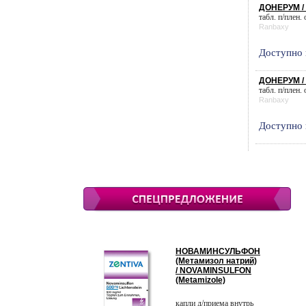
ДОНЕРУМ 
табл. п/плен.
Ranbaxy
Доступно 
ДОНЕРУМ 
табл. п/плен.
Ranbaxy
Доступно 
НОВАМИНСУЛЬФОН
(Метамизол натрий)
/ NOVAMINSULFON
(Metamizole)
капли д/приема внутрь