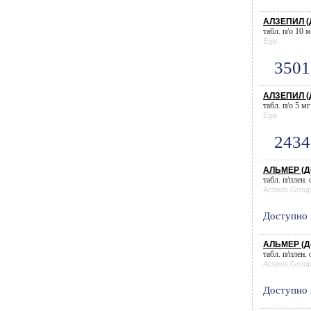
АЛЗЕПИЛ (Д
табл. п/о 10 м
Egis
3501
АЛЗЕПИЛ (Д
табл. п/о 5 мг
Egis
2434
АЛЬМЕР (Д
табл. п/плен.
Actavis Grou
Доступно 
АЛЬМЕР (Д
табл. п/плен.
Actavis Grou
Доступно 