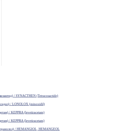
зактид) / SYNACTHEN (Tetracosactide)
идил) / LONOLOX (minoxidil)
там) / KEPPRA (levetiracetam)
там) / KEPPRA (levetiracetam)
пранолол) / HEMANGIOL, HEMANGEOL