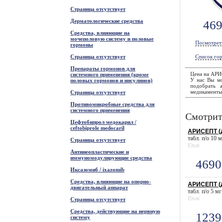
Страница отсутствует
Дерматологические средства
46
Средства, влияющие на
мочеполовую систему и половые
Посмотрет
гормоны
Страница отсутствует
Список гор
Препараты гормонов для
Цена на АРИС
системного применения (кроме
У нас Вы мож
половых гормонов и инсулинов)
подобрать 
медикаменты 
Страница отсутствует
Противомикробные средства для
системного применения
Смотрит
Цефтобипрол медокарил /
ceftobiprole medocaril
АРИСЕПТ (Д
табл. п/о 10 м
Страница отсутствует
Eisai
Антинеопластические и
иммуномодулирующие средства
4690
Иксазомиб / ixazomib
Средства, влияющие на опорно-
АРИСЕПТ (Д
двигательный аппарат
табл. п/о 5 мг
Eisai
Страница отсутствует
Средства, действующие на нервную
1239
систему