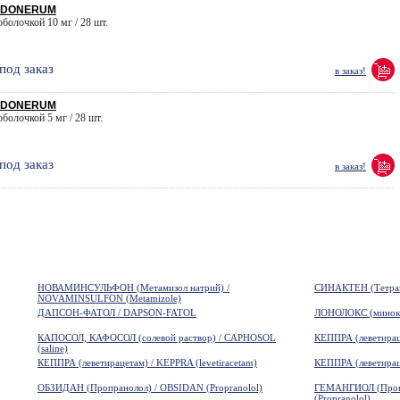
/ DONERUM
 оболочкой 10 мг / 28 шт.
под заказ
в заказ!
/ DONERUM
 оболочкой 5 мг / 28 шт.
под заказ
в заказ!
НОВАМИНСУЛЬФОН (Метамизол натрий) /
СИНАКТЕН (Тетрако
NOVAMINSULFON (Metamizole)
ДАПСОН-ФАТОЛ / DAPSON-FATOL
ЛОНОЛОКС (минокс
КАПОСОЛ, КАФОСОЛ (солевой раствор) / CAPHOSOL
КЕППРА (леветираце
(saline)
КЕППРА (леветирацетам) / KEPPRA (levetiracetam)
КЕППРА (леветираце
ОБЗИДАН (Пропранолол) / OBSIDAN (Propranolol)
ГЕМАНГИОЛ (Про
(Propranolol)