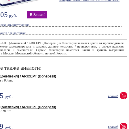
905
В Заказ!
руб.
ь/скрыть инструкцию
одов для доставки
ЕПТ (Донепезил) / ARICEPT (Donepezil) в Ликитория является ценой от производителя.
ете зарезервировать и заказать данное лекарство / препарат или, в случае наличия,
аналоги и заменители. Сервис Ликитория помогает найти и купить выбранные
в Москве, Московской области, по всей России.
е также аналоги:
онепезил) / ARICEPT (Donepezil)
г / 98 шт.
5
руб.
в заказ!
онепезил) / ARICEPT (Donepezil)
 / 28 шт.
9
руб.
в заказ!