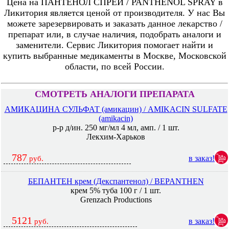
Цена на ПАНТЕНОЛ СПРЕЙ / PANTHENOL SPRAY в
Ликитория является ценой от производителя. У нас Вы
можете зарезервировать и заказать данное лекарство /
препарат или, в случае наличия, подобрать аналоги и
заменители. Сервис Ликитория помогает найти и
купить выбранные медикаменты в Москве, Московской
области, по всей России.
СМОТРЕТЬ АНАЛОГИ ПРЕПАРАТА
АМИКАЦИНА СУЛЬФАТ (амикацин) / AMIKACIN SULFATE
(amikacin)
р-р д/ин. 250 мг/мл 4 мл, амп. / 1 шт.
Лекхим-Харьков
787
в заказ!
руб.
БЕПАНТЕН крем (Декспантенол) / BEPANTHEN
крем 5% туба 100 г / 1 шт.
Grenzach Productions
5121
в заказ!
руб.