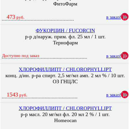
ФитоФарм
473
в заказ!
руб.
ФУКОРЦИН / FUCORCIN
р-р д/наруж. прим. фл. 25 мл / 1 шт.
Тернофарм
Доступно под заказ
в заказ!
ХЛОРОФИЛЛИПТ / CHLOROPHYLLIPT
конц. д/ин. р-ра спирт. 2,5 мг/мл амп. 2 мл % / 10 шт.
ОЗ ГНЦЛС
1543
в заказ!
руб.
ХЛОРОФИЛЛИПТ / CHLOROPHYLLIPT
р-р масл. 20 мг/мл фл. 20 мл 2 % / 1 шт.
Homeocan