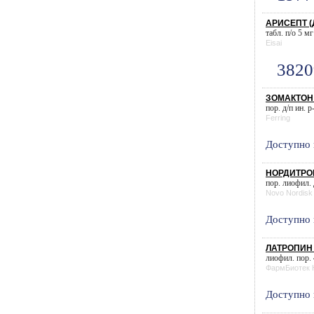
АРИСЕПТ (Д
табл. п/о 5 мг
Eisai
3820
ЗОМАКТОН (
пор. д/п ин. р
Ferring
Доступно 
НОРДИТРОПИ
пор. лиофил. д
Novo Nordisk
Доступно 
ЛАТРОПИН 
лиофил. пор. 
ФармБиотек
Доступно 