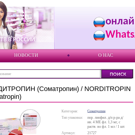
онлай
Whats
ТВ В РОССИИ
НОВОСТИ
О НАС
ИТРОПИН (Соматропин) / NORDITROPIN
tropin)
Категория:
Соматропин
Тип упаковки:
пор. лиофил. д/п р-ра д/
ин. 4 МЕ фл. 1,3 мг, с
раств. во фл. 1 мл / 1 шт.
Артикул:
21727