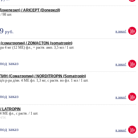
онепезил) / ARICEPT (Donepezil)
 / 98 шт.
9
руб.
в заказ!
соматропин) / ZOMACTON (somatropin)
-ра 4 мг (12 МЕ) фл., + раств. амп. 3,5 мл / 1 шт.
под заказ
в заказ!
Н (Соматропин) / NORDITROPIN (Somatropin)
/п р-ра д/ин. 4 МЕ фл. 1,3 мг, с раств. во фл. 1 мл / 1 шт.
под заказ
в заказ!
/ LATROPIN
4 МЕ фл., с раств. / 1 шт.
 НПК
под заказ
в заказ!