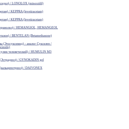
идил) / LONOLOX (minoxidil)
там) / KEPPRA (levetiracetam)
там) / KEPPRA (levetiracetam)
пранолол) / HEMANGIOL, HEMANGEOL
азон) / BENTELAN (Betamethasone)
(Этосуксимид) - аналог Суксилеп /
ximide)
лин человеческий) / HUMULIN M3
Эстрадиол) / GYNOKADIN gel
кальципотриол) / DAIVONEX