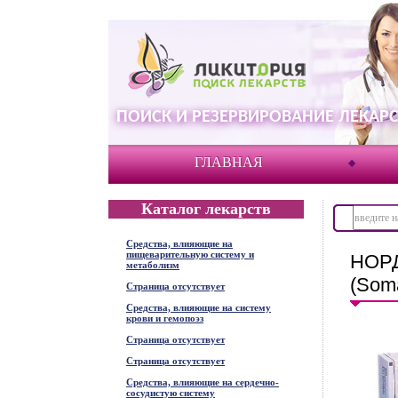
ПОИСК И РЕЗЕРВИРОВАНИЕ ЛЕКАРС
ГЛАВНАЯ
Каталог лекарств
Средства, влияющие на
пищеварительную систему и
НОРД
метаболизм
(Soma
Страница отсутствует
Средства, влияющие на систему
крови и гемопоэз
Страница отсутствует
Страница отсутствует
Средства, влияющие на сердечно-
сосудистую систему