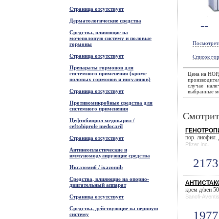
Страница отсутствует
Дерматологические средства
--
Средства, влияющие на
мочеполовую систему и половые
Посмотрет
гормоны
Страница отсутствует
Список гор
Препараты гормонов для
системного применения (кроме
Цена на НОР
половых гормонов и инсулинов)
производите
случае нали
Страница отсутствует
выбранные ме
Противомикробные средства для
системного применения
Смотрит
Цефтобипрол медокарил /
ceftobiprole medocaril
ГЕНОТРОПИН
пор. лиофил. 
Страница отсутствует
Pfizer Inc.
Антинеопластические и
иммуномодулирующие средства
2173
Иксазомиб / ixazomib
Средства, влияющие на опорно-
АНТИСТАКС 
двигательный аппарат
крем д/вен 50 
Страница отсутствует
Sanofi-Aventi
Средства, действующие на нервную
1977
систему