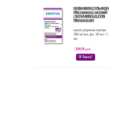
НОВАМИНСУЛЬФОН
(Метамизол натрий)
/ NOVAMINSULFON
(Metamizole)
капли д/приема внутрь
500 мг/мл, фл. 50 мл / 1
шт.
3919
|
руб.
В Заказ!