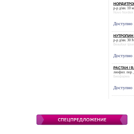
НОРДИТРОП
р-р д/ин. 10 
Novo Nordisk
Доступно 
НУТРОПИН 
р-р д/ин. 30 
Beaufour Ipsen
Доступно 
РАСТАН / 
лиофил. пор. 
Биофарма
Доступно 