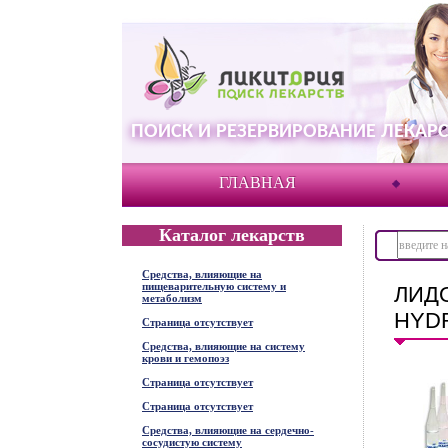
ПОИСК И РЕЗЕРВИРОВАНИЕ ЛЕКАРС
ГЛАВНАЯ
Каталог лекарств
Средства, влияющие на
пищеварительную систему и
ЛИД
метаболизм
HYD
Страница отсутствует
Средства, влияющие на систему
крови и гемопоэз
Страница отсутствует
Страница отсутствует
Средства, влияющие на сердечно-
сосудистую систему