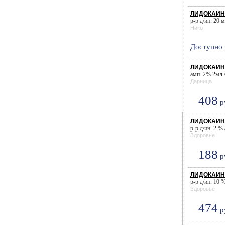
ЛИДОКАИН 
р-р д/ин. 20 
Нико
Доступно 
ЛИДОКАИН-
амп. 2% 2мл /
Дарница
408
р
ЛИДОКАИНА
р-р д/ин. 2 % 
Здоровье
188
р
ЛИДОКАИНА
р-р д/ин. 10 %
Здоровье
474
р