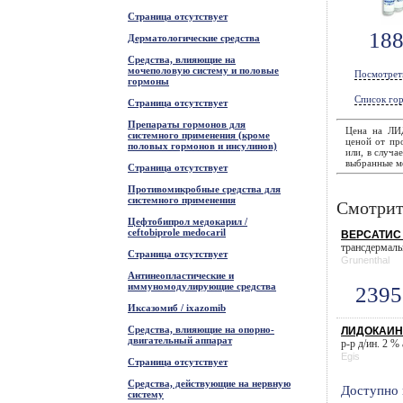
Страница отсутствует
18
Дерматологические средства
Средства, влияющие на
мочеполовую систему и половые
Посмотрет
гормоны
Список гор
Страница отсутствует
Препараты гормонов для
Цена на Л
системного применения (кроме
ценой от про
половых гормонов и инсулинов)
или, в случа
выбранные ме
Страница отсутствует
Противомикробные средства для
системного применения
Смотрит
Цефтобипрол медокарил /
ceftobiprole medocaril
ВЕРСАТИС п
трансдермальн
Страница отсутствует
Grunenthal
Антинеопластические и
иммуномодулирующие средства
2395
Иксазомиб / ixazomib
Средства, влияющие на опорно-
ЛИДОКАИН 
двигательный аппарат
р-р д/ин. 2 % 
Egis
Страница отсутствует
Средства, действующие на нервную
Доступно 
систему