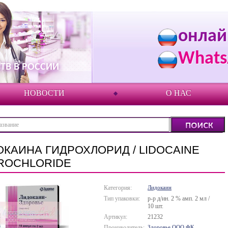
онлай
Whats
ТВ В РОССИИ
НОВОСТИ
О НАС
ОКАИНА ГИДРОХЛОРИД / LIDOCAINE
ROCHLORIDE
Категория:
Лидокаин
Тип упаковки:
р-р д/ин. 2 % амп. 2 мл /
10 шт.
Артикул:
21232
Производитель:
Здоровье ООО ФК