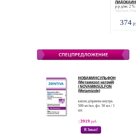
ЛИДОКАИНА
р-р д/ин. 2 % 
Slayback Pha
374
р
НОВАМИНСУЛЬФОН
(Метамизол натрий)
/ NOVAMINSULFON
(Metamizole)
капли д/приема внутрь
500 мг/мл, фл. 50 мл / 1
шт.
3919
|
руб.
В Заказ!