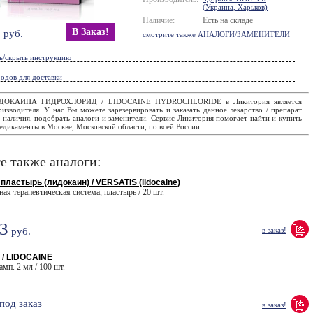
(Украина, Харьков)
Наличие:
Есть на складе
8
В Заказ!
руб.
смотрите также АНАЛОГИ/ЗАМЕНИТЕЛИ
ь/скрыть инструкцию
одов для доставки
ИДОКАИНА ГИДРОХЛОРИД / LIDOCAINE HYDROCHLORIDE в Ликитория является
изводителя. У нас Вы можете зарезервировать и заказать данное лекарство / препарат
е наличия, подобрать аналоги и заменители. Сервис Ликитория помогает найти и купить
дикаменты в Москве, Московской области, по всей России.
е также аналоги:
ластырь (лидокаин) / VERSATIS (lidocaine)
ая терапевтическая система, пластырь / 20 шт.
3
руб.
в заказ!
/ LIDOCAINE
амп. 2 мл / 100 шт.
под заказ
в заказ!