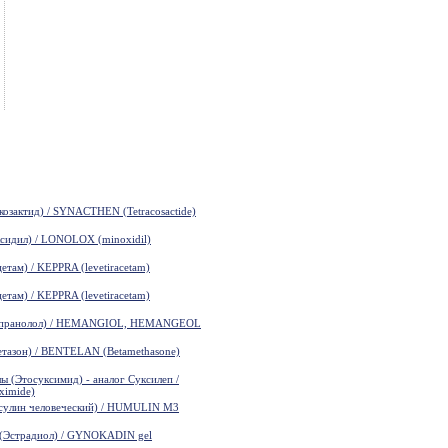
зактид) / SYNACTHEN (Tetracosactide)
идил) / LONOLOX (minoxidil)
там) / KEPPRA (levetiracetam)
там) / KEPPRA (levetiracetam)
пранолол) / HEMANGIOL, HEMANGEOL
азон) / BENTELAN (Betamethasone)
(Этосуксимид) - аналог Суксилеп /
ximide)
лин человеческий) / HUMULIN M3
Эстрадиол) / GYNOKADIN gel