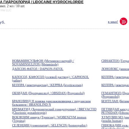
 ГИДРОХЛОРИД / LIDOCAINE HYDROCHLORIDE
амп. 2 мл / 10 шт.
rma LLC
уб.
в заказ!
НОВАМИНСУЛЬФОН (Метамизол натрий) /
СИНАКТЕН (Тетрако
NOVAMINSULFON (Metamizole)
ДАПСОН-ФАТОЛ / DAPSON-FATOL
ЛОНОЛОКС (минокс
КАПОСОЛ, КАФОСОЛ (солевой раствор) / CAPHOSOL
КЕППРА (леветираце
(saline)
КЕППРА (леветирацетам) / KEPPRA (levetiracetam)
КЕППРА (леветираце
ОБЗИДАН (Пропранолол) / OBSIDAN (Propranolol)
ГЕМАНГИОЛ (Про
(Propranolol)
БРАНОЛИНД Н повязка ранозаживляющая с перуанским
БЕНТЕЛАН (Бетамет
бальзамом / BRANOLIND N
БРЕВАКТИД (Хорионический гонадотропин) / BREVACTID
ПЕТНИДАН капсулы 
(Chorionic gonadotropin)
PETNIDAN (Ethosu
ВОБЭНЗИМ иммун (Трипсин) / WOBENZYM immun
ХУМУЛИН М3 (инсу
(Tripsina)
(insulin human)
СЕЛЕНЦИН (гомеопатия) / SELENCIN (homeopathic)
ГИНОКАДИН гель (
(Estradiolvalerat)