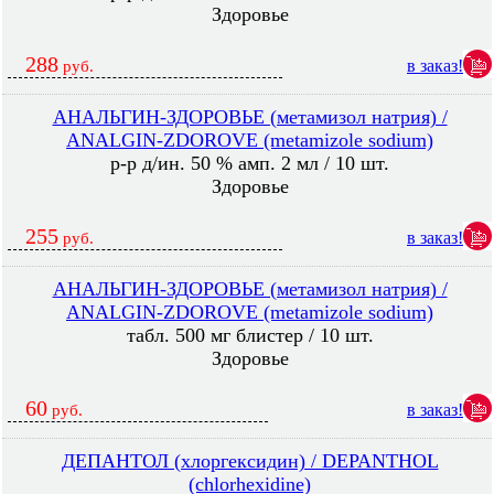
Здоровье
288
в заказ!
руб.
АНАЛЬГИН-ЗДОРОВЬЕ (метамизол натрия) /
ANALGIN-ZDOROVE (metamizole sodium)
р-р д/ин. 50 % амп. 2 мл / 10 шт.
Здоровье
255
в заказ!
руб.
АНАЛЬГИН-ЗДОРОВЬЕ (метамизол натрия) /
ANALGIN-ZDOROVE (metamizole sodium)
табл. 500 мг блистер / 10 шт.
Здоровье
60
в заказ!
руб.
ДЕПАНТОЛ (хлоргексидин) / DEPANTHOL
(chlorhexidine)