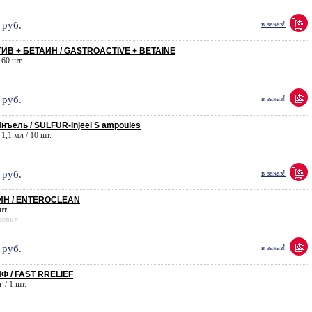
руб.
в заказ!
ИВ + БЕТАИН / GASTROACTIVE + BETAINE
 60 шт.
руб.
в заказ!
ъель / SULFUR-Injeel S ampoules
 1,1 мл / 10 шт.
руб.
в заказ!
Н / ENTEROCLEAN
шт.
ровья
руб.
в заказ!
Ф / FAST RRELIEF
 / 1 шт.