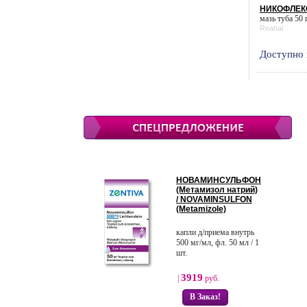
НИКОФЛЕКС
мазь туба 50 г
Reanal
Доступно 
НОВАМИНСУЛЬФОН
(Метамизол натрий)
/ NOVAMINSULFON
(Metamizole)
капли д/приема внутрь
500 мг/мл, фл. 50 мл / 1
шт.
3919
|
руб.
В Заказ!