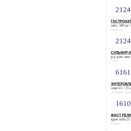
2124
ГАСТРОАКТ
табл. 500 мг /
Амрита
2124
СУЛЬФУР-Ин
р-р д/ин. амп.
Heel
6161
ЭНТЕРОКЛИ
саше 4 г / 25 
Элемент здо
1610
ФАСТ РЕЛИ
крем туба 25 г
Emami