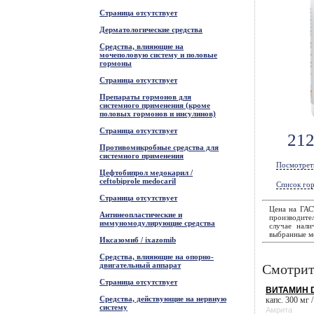
Страница отсутствует
Дерматологические средства
Средства, влияющие на
мочеполовую систему и половые
гормоны
Страница отсутствует
Препараты гормонов для
системного применения (кроме
половых гормонов и инсулинов)
Страница отсутствует
21
Противомикробные средства для
системного применения
Посмотрет
Цефтобипрол медокарил /
ceftobiprole medocaril
Список гор
Страница отсутствует
Цена на ГА
Антинеопластические и
производите
иммуномодулирующие средства
случае нали
выбранные ме
Иксазомиб / ixazomib
Средства, влияющие на опорно-
двигательный аппарат
Смотрит
Страница отсутствует
ВИТАМИН D
Средства, действующие на нервную
капс. 300 мг /
систему
Амрита