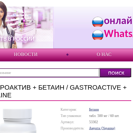
онлай
Whats
ТВ В РОССИИ
НОВОСТИ
О НАС
РОАКТИВ + БЕТАИН / GASTROACTIVE +
INE
Категория:
Бетаин
Тип упаковки:
табл. 500 мг / 60 шт.
Артикул:
53302
Производитель:
Амрита (Украина)