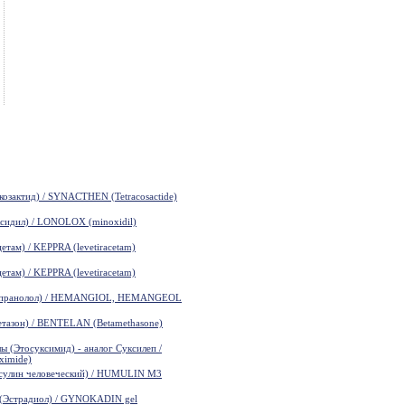
зактид) / SYNACTHEN (Tetracosactide)
идил) / LONOLOX (minoxidil)
там) / KEPPRA (levetiracetam)
там) / KEPPRA (levetiracetam)
пранолол) / HEMANGIOL, HEMANGEOL
азон) / BENTELAN (Betamethasone)
(Этосуксимид) - аналог Суксилеп /
ximide)
лин человеческий) / HUMULIN M3
Эстрадиол) / GYNOKADIN gel