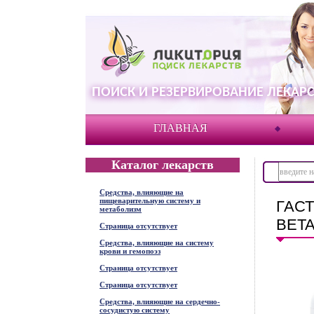
ПОИСК И РЕЗЕРВИРОВАНИЕ ЛЕКАРС
ГЛАВНАЯ
Каталог лекарств
Средства, влияющие на
пищеварительную систему и
ГАСТ
метаболизм
BETA
Страница отсутствует
Средства, влияющие на систему
крови и гемопоэз
Страница отсутствует
Страница отсутствует
Средства, влияющие на сердечно-
сосудистую систему