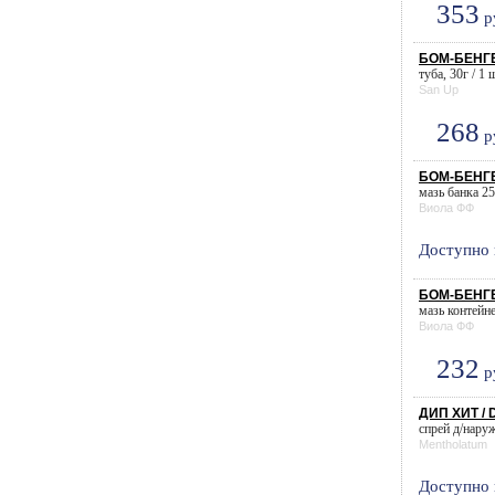
353
р
БОМ-БЕНГЕ
туба, 30г / 1 
San Up
268
р
БОМ-БЕНГЕ
мазь банка 25 
Виола ФФ
Доступно 
БОМ-БЕНГЕ
мазь контейнер
Виола ФФ
232
р
ДИП ХИТ / 
спрей д/наруж
Mentholatum
Доступно 