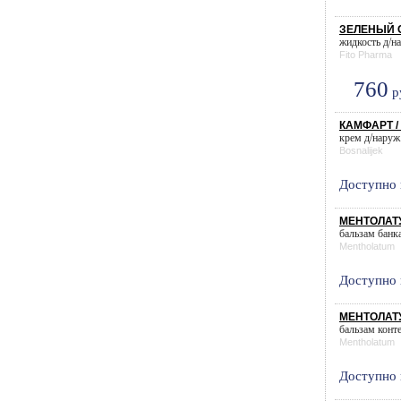
ЗЕЛЕНЫЙ С
жидкость д/на
Fito Pharma
760
р
КАМФАРТ /
крем д/наруж.
Bosnalijek
Доступно 
МЕНТОЛАТ
бальзам банка 
Mentholatum
Доступно 
МЕНТОЛАТ
бальзам конте
Mentholatum
Доступно 