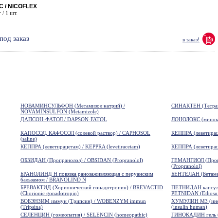
 / NICOFLEX
 / 1 шт.
под заказ
в заказ!
НОВАМИНСУЛЬФОН (Метамизол натрий) /
СИНАКТЕН (Тетрако
NOVAMINSULFON (Metamizole)
ДАПСОН-ФАТОЛ / DAPSON-FATOL
ЛОНОЛОКС (минокс
КАПОСОЛ, КАФОСОЛ (солевой раствор) / CAPHOSOL
КЕППРА (леветираце
(saline)
КЕППРА (леветирацетам) / KEPPRA (levetiracetam)
КЕППРА (леветираце
ОБЗИДАН (Пропранолол) / OBSIDAN (Propranolol)
ГЕМАНГИОЛ (Про
(Propranolol)
БРАНОЛИНД Н повязка ранозаживляющая с перуанским
БЕНТЕЛАН (Бетамет
бальзамом / BRANOLIND N
БРЕВАКТИД (Хорионический гонадотропин) / BREVACTID
ПЕТНИДАН капсулы 
(Chorionic gonadotropin)
PETNIDAN (Ethosu
ВОБЭНЗИМ иммун (Трипсин) / WOBENZYM immun
ХУМУЛИН М3 (инсу
(Tripsina)
(insulin human)
СЕЛЕНЦИН (гомеопатия) / SELENCIN (homeopathic)
ГИНОКАДИН гель (