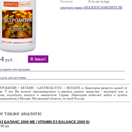
Наличие:
Есть на складе
смотрите также АНАЛОГИ/ЗАМЕНИТЕЛИ
24
В Заказ!
руб.
ь/скрыть инструкцию
одов для доставки
СТРОАКТИВ + БЕТАИН / GASTROACTIVE + BETAINE в Ликитория является ценой от
ля. У нас Вы можете зарезервировать и заказать данное лекарство / препарат или, в
чия, подобрать аналоги и заменители. Сервис Ликитория помогает найти и купить
дикаменты в Москве, Московской области, по всей России.
е также аналоги:
3 БАЛАНС 2000 МЕ / VITAMIN D3 BALANCE 2000 IU
 60 шт.