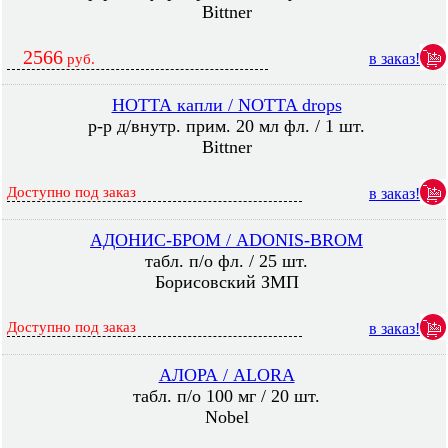
Bittner
2566
в заказ!
руб.
НОТТА капли / NOTTA drops
р-р д/внутр. прим. 20 мл фл. / 1 шт.
Bittner
Доступно под заказ
в заказ!
АДОНИС-БРОМ / ADONIS-BROM
табл. п/о фл. / 25 шт.
Борисовский ЗМП
Доступно под заказ
в заказ!
АЛОРА / ALORA
табл. п/о 100 мг / 20 шт.
Nobel