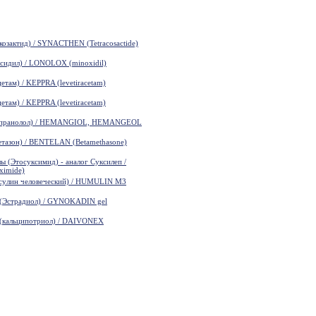
зактид) / SYNACTHEN (Tetracosactide)
идил) / LONOLOX (minoxidil)
там) / KEPPRA (levetiracetam)
там) / KEPPRA (levetiracetam)
пранолол) / HEMANGIOL, HEMANGEOL
азон) / BENTELAN (Betamethasone)
(Этосуксимид) - аналог Суксилеп /
ximide)
лин человеческий) / HUMULIN M3
Эстрадиол) / GYNOKADIN gel
кальципотриол) / DAIVONEX