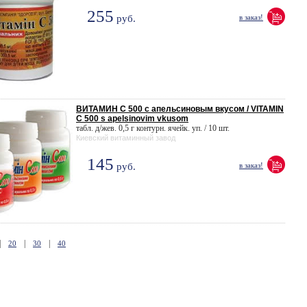
255
руб.
в заказ!
ВИТАМИН C 500 с апельсиновым вкусом / VITAMIN
C 500 s apelsinovim vkusom
табл. д/жев. 0,5 г контурн. ячейк. уп. / 10 шт.
Киевский витаминный завод
145
руб.
в заказ!
|
|
|
20
30
40