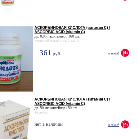
АСКОРБИНОВАЯ КИСЛОТА (витамин С) /
ASCORBIC ACID (vitamin C)
др. 0,05 г контейнер / 160 шт.
Киевский витаминный завод
361
руб.
в заказ!
АСКОРБИНОВАЯ КИСЛОТА (витамин С) /
ASCORBIC ACID (vitamin C)
др. 50 мг контейнер / 50 шт.
Технолог
нет в наличии
в заказ!