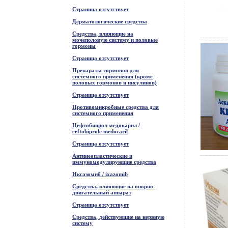
Страница отсутствует
Дерматологические средства
Средства, влияющие на
мочеполовую систему и половые
гормоны
Страница отсутствует
Препараты гормонов для
системного применения (кроме
половых гормонов и инсулинов)
Страница отсутствует
Противомикробные средства для
системного применения
Цефтобипрол медокарил /
ceftobiprole medocaril
Страница отсутствует
Антинеопластические и
иммуномодулирующие средства
Иксазомиб / ixazomib
Средства, влияющие на опорно-
двигательный аппарат
Страница отсутствует
Средства, действующие на нервную
систему