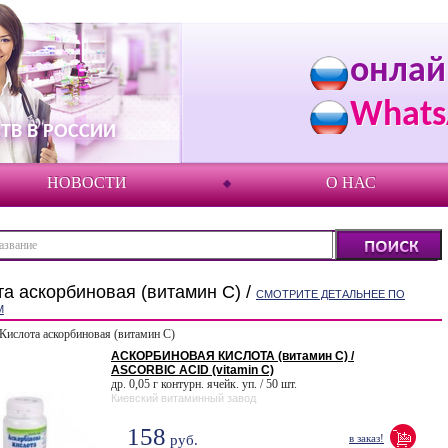
онлай
Whats
ТВ В РОССИИ
НОВОСТИ
О НАС
та аскорбиновая (витамин С) /
СМОТРИТЕ ДЕТАЛЬНЕЕ ПО
М
Кислота аскорбиновая (витамин С)
АСКОРБИНОВАЯ КИСЛОТА (витамин С) /
ASCORBIC ACID (vitamin C)
др. 0,05 г контурн. ячейк. уп. / 50 шт.
Киевский витаминный завод
158
руб.
в заказ!