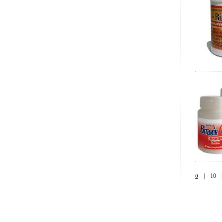
|
10
0