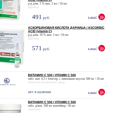
ACID (vitamin C)
р-р д/ин. 5 % амп. 2 мл / 10 шт.
Дарница
491
руб.
в заказ!
АСКОРБИНОВАЯ КИСЛОТА ДАРНИЦА / ASCORBIC
ACID (vitamin C)
р-р д/ин. 10 % амп. 2 мл / 10 шт.
Дарница
571
руб.
в заказ!
ВИТАМИН C 500 / VITAMIN C 500
табл. жев. 0,5 г блистер, с лимонным вкусом 500 мг / 10 шт.
Киевский витаминный завод
нет в наличии
в заказ!
ВИТАМИН C 500 / VITAMIN C 500
табл. д/жев. 500 мг контейнер / 30 шт.
Здоровье