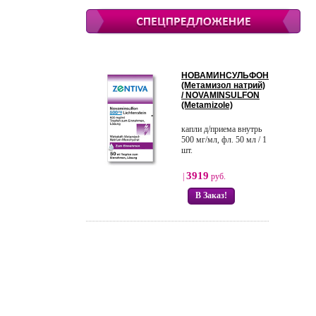
НОВАМИНСУЛЬФОН
(Метамизол натрий)
/ NOVAMINSULFON
(Metamizole)
капли д/приема внутрь
500 мг/мл, фл. 50 мл / 1
шт.
3919
|
руб.
В Заказ!