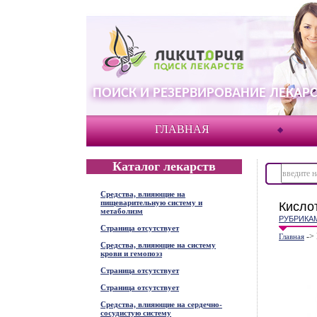
ПОИСК И РЕЗЕРВИРОВАНИЕ ЛЕКАРС
ГЛАВНАЯ
Каталог лекарств
Средства, влияющие на
пищеварительную систему и
Кисло
метаболизм
РУБРИКА
Страница отсутствует
->
Главная
Средства, влияющие на систему
крови и гемопоэз
Страница отсутствует
Страница отсутствует
Средства, влияющие на сердечно-
сосудистую систему